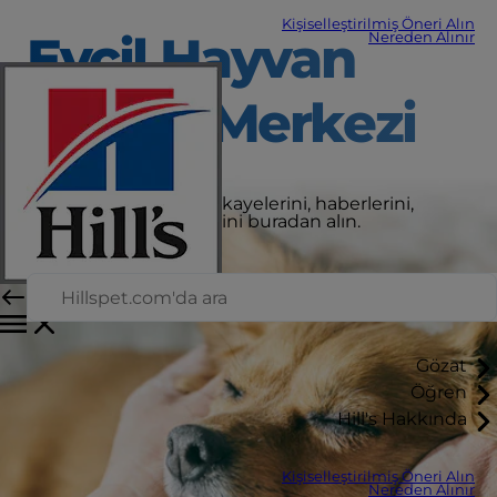
Kişiselleştirilmiş Öneri Alın
Evcil Hayvan
Nereden Alınır
Bakım Merkezi
En son evcil hayvan hikayelerini, haberlerini,
ipuçlarını ve tavsiyelerini buradan alın.
Gözat
Öğren
Hill's Hakkında
Kişiselleştirilmiş Öneri Alın
Nereden Alınır