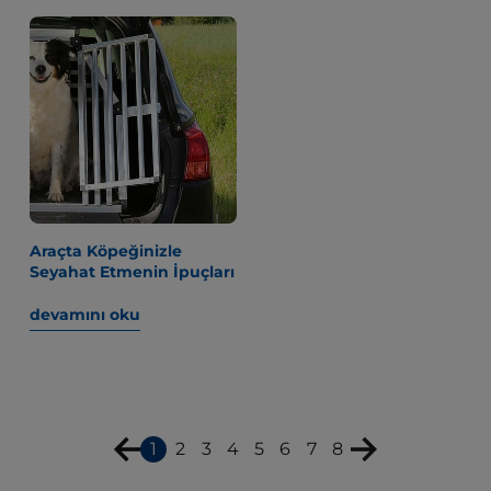
Araçta Köpeğinizle
Seyahat Etmenin İpuçları
devamını oku
1
2
3
4
5
6
7
8