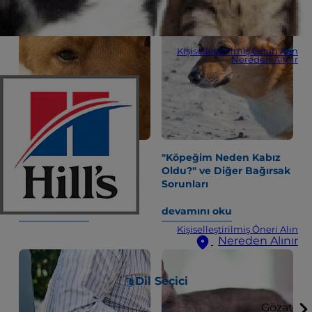
Kişiselleştirilmiş Öneri Alın
Nereden Alınır
"Kedi Köpek Gibi Kavga
"Köpeğim Neden Kabız
Etme"nin Tarihi
Oldu?" ve Diğer Bağırsak
Sorunları
devamını oku
devamını oku
Kişiselleştirilmiş Öneri Alın
Nereden Alınır
Dil Seçici
Gözat