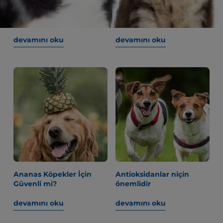
Alerjileri olan insanlar ve
Altıncı ay sağlık kontrolü
köpekler | Hill's Pet
devamını oku
devamını oku
Ananas Köpekler İçin
Antioksidanlar niçin
Güvenli mi?
önemlidir
devamını oku
devamını oku