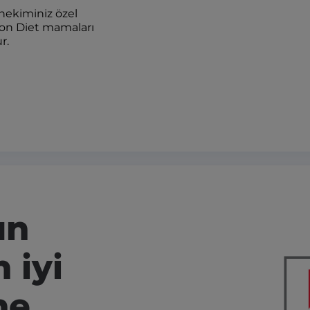
 hekiminiz özel
tion Diet mamaları
r.
un
 iyi
ne