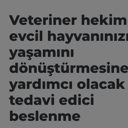
Veteriner hekiml
evcil hayvanınız
yaşamını
dönüştürmesin
yardımcı olacak
tedavi edici
beslenme