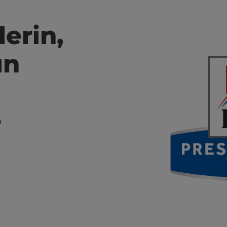
erin,
ın
e