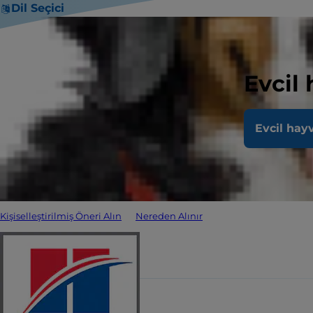
Dil Seçici
Evcil
Evcil hay
Kişiselleştirilmiş Öneri Alın
Nereden Alınır