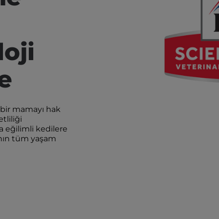
oji
e
n bir mamayı hak
liliği
eğilimli kedilere
tının tüm yaşam