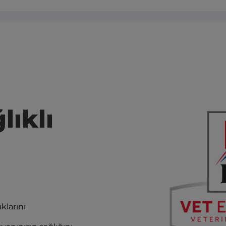
lıklı
klarını