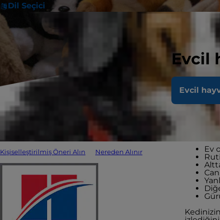
Dil Seçici
Evcil
Ked
Evcil hay
olu
GI veya 
saklanara
Ev 
Kişiselleştirilmiş Öneri Alın
Nereden Alınır
Ruti
Alt
Can 
Yan
Diğe
Gürü
Kedinizin
izlediğin