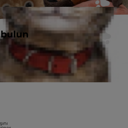
 bulun
bep
z önünde
ardır.
şını
riner