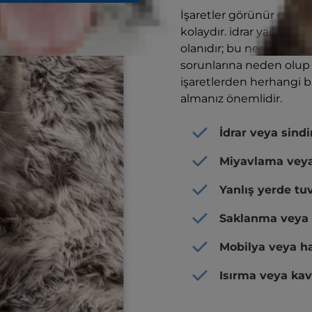
İşaretler görünür olsa b
kolaydır. idrar yapma beli
olanıdır; bu nedenle, ke
sorunlarına neden olup 
işaretlerden herhangi b
almanız önemlidir.
İdrar veya sind
Miyavlama veya
Yanlış yerde t
Saklanma veya s
Mobilya veya hal
Isırma veya ka