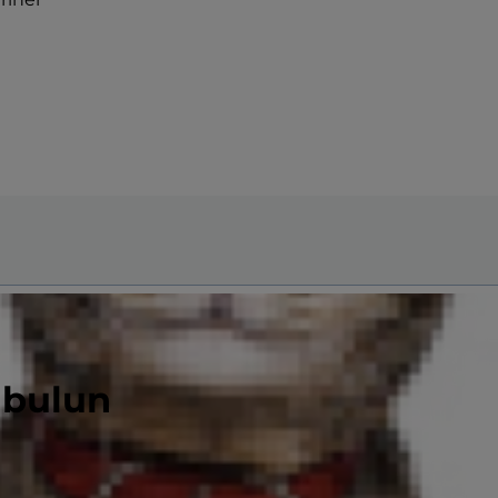
 bulun
i belirtileri nelerdir?