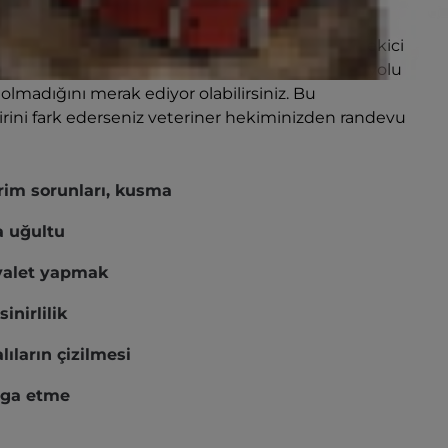
ile evcil hayvanın gizli stresini gözden kaçırmak
rtileri, gizli stres belirtileri arasında en dikkat çekici
dinizin stresten mi işediğini yoksa stresin idrar yolu
olmadığını merak ediyor olabilirsiniz. Bu
irini fark ederseniz veteriner hekiminizden randevu
irim sorunları, kusma
 uğultu
uvalet yapmak
inirlilik
ıların çizilmesi
vga etme