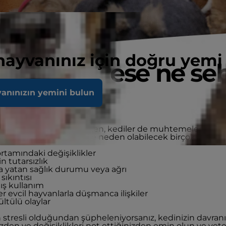
 hayvanınız için doğru yemi
ilerde strese ne se
vanınızın yemini bulun
r?
idrar sorunları fark edilirken, kediler de muhtemelen gö
k stres yaşıyorlar. Strese neden olabilecek birçok faktör v
ortamındaki değişiklikler
n tutarsızlık
ta yatan sağlık durumu veya ağrı
sıkıntısı
lış kullanım
r evcil hayvanlarla düşmanca ilişkiler
ltülü olaylar
 stresli olduğundan şüpheleniyorsanız, kedinizin davranı
izden ve değişiklikleri not ettiğinizden emin olun ve vete