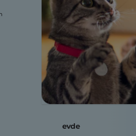
n
evde