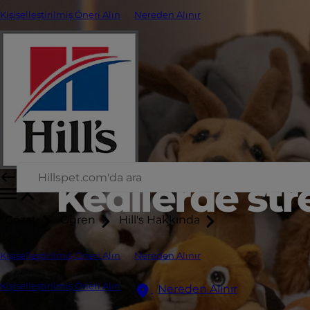
Kişiselleştirilmiş Öneri Alın
Nereden Alınır
Kedilerde str
Gözat
Öğren
Hill's Hakkında
Kişiselleştirilmiş Öneri Alın
Nereden Alınır
Kişiselleştirilmiş Öneri Alın
Nereden Alınır