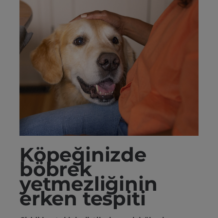
Köpeğinizde
böbrek
yetmezliğinin
erken tespiti