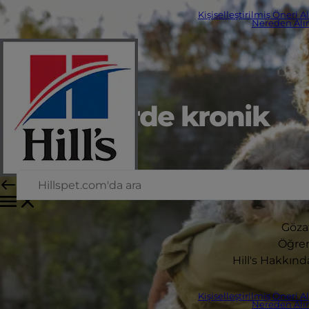
Kişiselleştirilmiş Öneri A
Nereden Alın
Köpeklerde kronik
böbrek
hastalığı
Göza
Öğre
Hill's Hakkınd
Kişiselleştirilmiş Öneri A
Nereden Alın