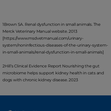
uzmanlardan evcil hayvan bakım ipuçları edinin.
1Brown SA. Renal dysfunction in small animals. The
Merck Veterinary Manual website. 2013
[https://www.msdvetmanual.com/urinary-
system/noninfectious-diseases-of-the-urinary-system-
in-small-animals/renal-dysfunction-in-small-animals]
2Hill’s Clinical Evidence Report Nourishing the gut
microbiome helps support kidney health in cats and
dogs with chronic kidney disease. 2023