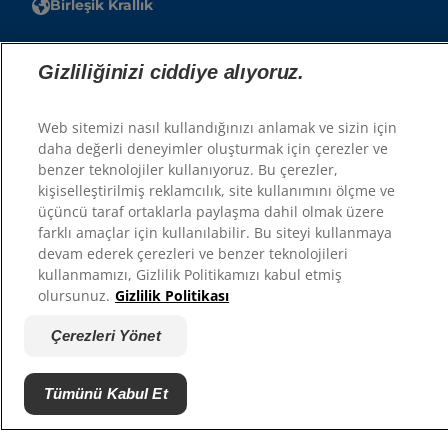
Birleşik Krallık
Hesap
Gizliliğinizi ciddiye alıyoruz.
Hesabım
Web sitemizi nasıl kullandığınızı anlamak ve sizin için
Kaynaklar
daha değerli deneyimler oluşturmak için çerezler ve
benzer teknolojiler kullanıyoruz. Bu çerezler,
Bize Ulaşın
kişiselleştirilmiş reklamcılık, site kullanımını ölçme ve
Site Haritası
üçüncü taraf ortaklarla paylaşma dahil olmak üzere
farklı amaçlar için kullanılabilir. Bu siteyi kullanmaya
devam ederek çerezleri ve benzer teknolojileri
Sitelerimiz
kullanmamızı, Gizlilik Politikamızı kabul etmiş
olursunuz.
Gizlilik Politikası
Hill’s’in Veteriner Hekimi
Kariyer
Çerezleri Yönet
Barınak Ortakları
Tümünü Kabul Et