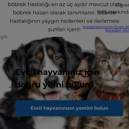
böbrek hastalığı en az üç aydır mevcut olan
Öğre
Hill's Hakkınd
böbrek hasarı olarak tanımlanır. Böbrek
hastalığının yaygın nedenleri ve ilerlemesi
Kişiselleştirilmiş Öneri A
şunları içerir:
Nereden Alın
ggle
Evcil hayvanınız için
doğru yemi bulun
Evcil hayvanınızın yemini bulun