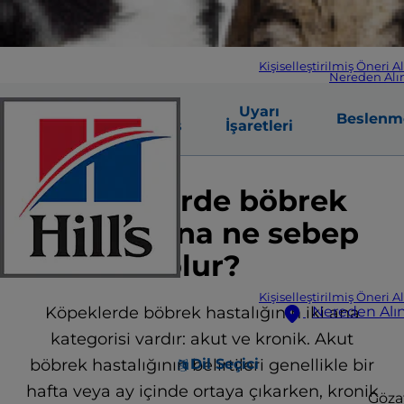
Kişiselleştirilmiş Öneri A
Nereden Alın
Yaygın
Erken
Uyarı
Beslenm
Nedenler
Teşhis
İşaretleri
Köpeklerde böbrek
hastalığına ne sebep
olur?
Kişiselleştirilmiş Öneri A
Köpeklerde böbrek hastalığının iki ana
Nereden Alın
kategorisi vardır: akut ve kronik. Akut
böbrek hastalığının belirtileri genellikle bir
Dil Seçici
hafta veya ay içinde ortaya çıkarken, kronik
Göza