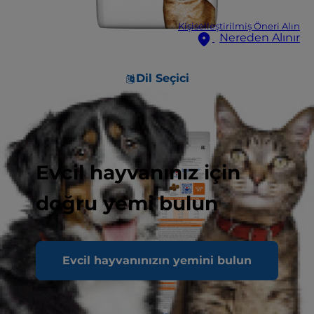
Kişiselleştirilmiş Öneri Alın
Nereden Alınır
Dil Seçici
Evcil hayvanınız için
doğru yemi bulun
Evcil hayvanınızın yemini bulun