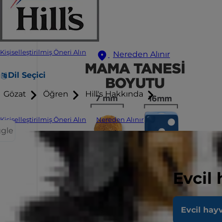
Kişiselleştirilmiş Öneri Alın
Nereden Alınır
Dil Seçici
Gözat
Öğren
Hill's Hakkında
Kişiselleştirilmiş Öneri Alın
Nereden Alınır
ggle
Evcil
Evcil hay