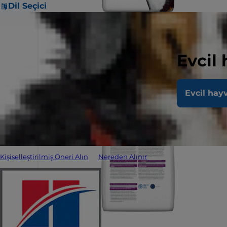
Dil Seçici
Evcil
Evcil hay
Kişiselleştirilmiş Öneri Alın
Nereden Alınır