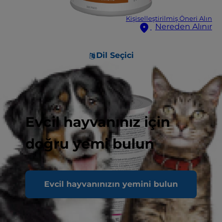
Kişiselleştirilmiş Öneri Alın
Nereden Alınır
Dil Seçici
Evcil hayvanınız için
doğru yemi bulun
Evcil hayvanınızın yemini bulun