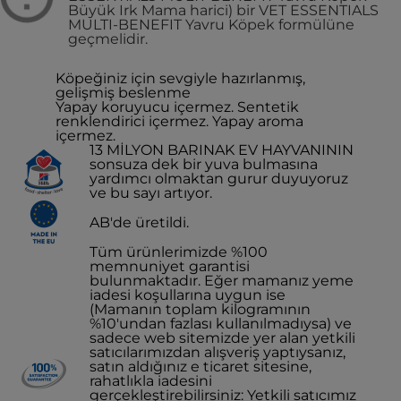
Büyük Irk Mama harici) bir VET ESSENTIALS
MULTI-BENEFIT Yavru Köpek formülüne
geçmelidir.
Köpeğiniz için sevgiyle hazırlanmış,
gelişmiş beslenme
Yapay koruyucu içermez. Sentetik
renklendirici içermez. Yapay aroma
içermez.
13 MİLYON BARINAK EV HAYVANININ
sonsuza dek bir yuva bulmasına
yardımcı olmaktan gurur duyuyoruz
ve bu sayı artıyor.
AB'de üretildi.
Tüm ürünlerimizde %100
memnuniyet garantisi
bulunmaktadır. Eğer mamanız yeme
iadesi koşullarına uygun ise
(Mamanın toplam kilogramının
%10'undan fazlası kullanılmadıysa) ve
sadece web sitemizde yer alan yetkili
satıcılarımızdan alışveriş yaptıysanız,
satın aldığınız e ticaret sitesine,
rahatlıkla iadesini
gerçekleştirebilirsiniz: Yetkili satıcımız