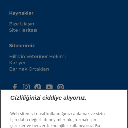
Kaynaklar
Bize Ulaşın
Site Haritası
Sitelerimiz
Hill’s’in Veteriner Hekimi
Kariyer
Barınak Ortakları
Gizliliğinizi ciddiye alıyoruz.
Web sitemizi nasıl kullandığınızı anlamak ve sizin
için daha değerli deneyimler oluşturmak için
çerezler ve benzer teknolojiler kullanıyoruz. Bu