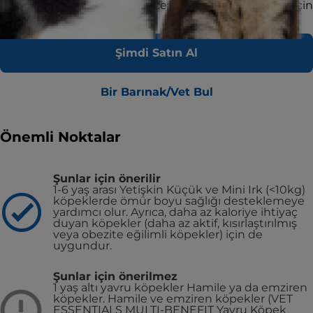
iyi hale getirmek ve daha nice yarınları desteklemek için
harika lezzetli beslenme.
Şimdi Satın Al
Bir Barınak/Vet Bul
Önemli Noktalar
Şunlar için önerilir
1-6 yaş arası Yetişkin Küçük ve Mini Irk (<10kg)
köpeklerde ömür boyu sağlığı desteklemeye
yardımcı olur. Ayrıca, daha az kaloriye ihtiyaç
duyan köpekler (daha az aktif, kısırlaştırılmış
veya obezite eğilimli köpekler) için de
uygundur.
Şunlar için önerilmez
1 yaş altı yavru köpekler
Hamile ya da emziren
köpekler. Hamile ve emziren köpekler (VET
ESSENTIALS MULTI-BENEFIT Yavru Köpek