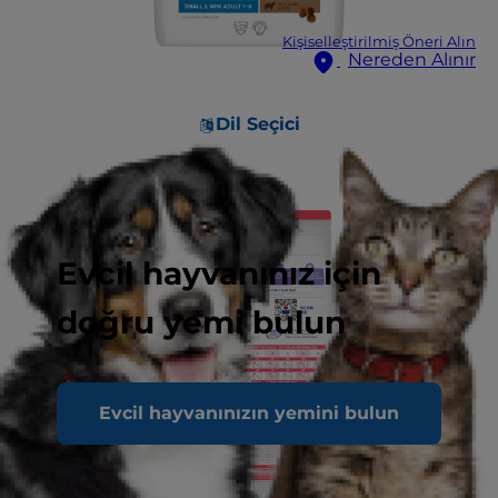
Kişiselleştirilmiş Öneri Alın
Nereden Alınır
Dil Seçici
Evcil hayvanınız için
doğru yemi bulun
Evcil hayvanınızın yemini bulun