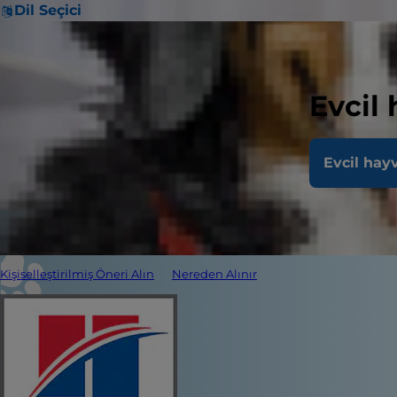
Dil Seçici
Evcil
Evcil hay
Kişiselleştirilmiş Öneri Alın
Nereden Alınır