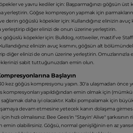
öpekler ve yavru kediler için: Başparmağınızı göğsün üst k
ma yerleştirin. Göğse kompresyon yapmak için parmaklarınız
e derin göğüslü köpekler için: Kullandığınız elinizin avuç
yerleştirip diğer elinizi de onun üzerine yerleştirin.
k göğüslü köpekler için: Bulldog, rottweiler, mastif ve Staff
. Kullandığınız elinizin avuç kısmını, göğsün alt bölümünd
irip diğer elinizi de onun üzerine yerleştirin. Omuzlarınızla
eklerinizi sabit tuttuğunuzdan emin olun.
Kompresyonlarına Başlayın
 30 kez göğüs kompresyonu yapın. 30'a ulaşmadan önce 
üs kompresyonları yapıldığından emin olmak için (mümkün
 sağlamak daha iyi olacaktır. Kalbi pompalamak için büy
aşamaya devam etmesine yetecek kanın dolaşıma girmesi i
in hızlı olmalısınız. Bee Gees'in "Stayin' Alive" şarkısını
 emin olabilirsiniz. Göğsü, normal genişliğinin en az yarıs