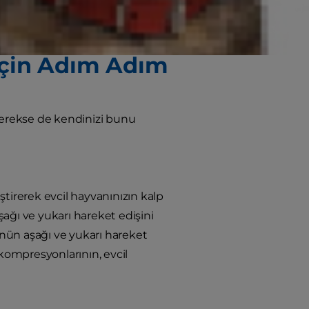
lıklı olmak için
Red Cross
'tan kedi
İçin Adım Adım
 gerekse de kendinizi bunu
tirerek evcil hayvanınızın kalp
aşağı ve yukarı hareket edişini
sünün aşağı ve yukarı hareket
kompresyonlarının, evcil