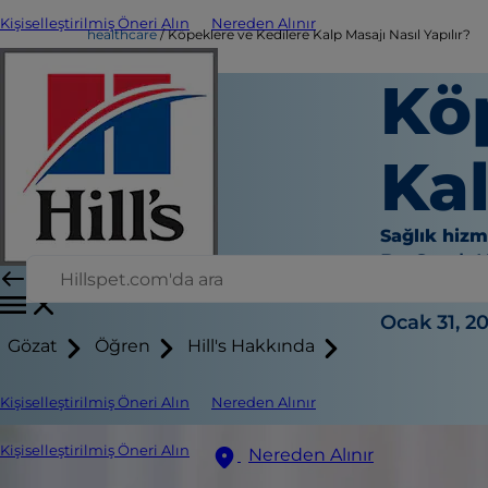
Kişiselleştirilmiş Öneri Alın
Nereden Alınır
healthcare
Köpeklere ve Kedilere Kalp Masajı Nasıl Yapılır?
Kö
Kal
Sağlık hizm
Dr. Sarah
|
Ocak 31, 2
Gözat
Öğren
Hill's Hakkında
Kişiselleştirilmiş Öneri Alın
Nereden Alınır
Kişiselleştirilmiş Öneri Alın
Nereden Alınır