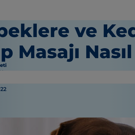
peklere ve Ked
p Masajı Nasıl
eti
 Wooten
022