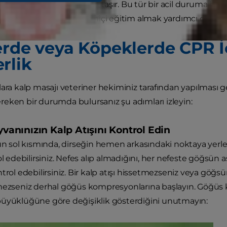
yı bilmeniz hayati önem taşır. Bu tür bir acil duruma hazır
yardımına yönelik çevrimiçi eğitim almak yardımcı olabilir.
erde veya Köpeklerde CPR 
rlik
lara kalp masajı veteriner hekiminiz tarafından yapılması
eken bir durumda bulursanız şu adımları izleyin:
ayvanınızın Kalp Atışını Kontrol Edin
sün sol kısmında, dirseğin hemen arkasındaki noktaya yerleş
ol edebilirsiniz. Nefes alıp almadığını, her nefeste göğsün 
ntrol edebilirsiniz. Bir kalp atışı hissetmezseniz veya göğ
mezseniz derhal göğüs kompresyonlarına başlayın. Göğüs 
üyüklüğüne göre değişiklik gösterdiğini unutmayın: