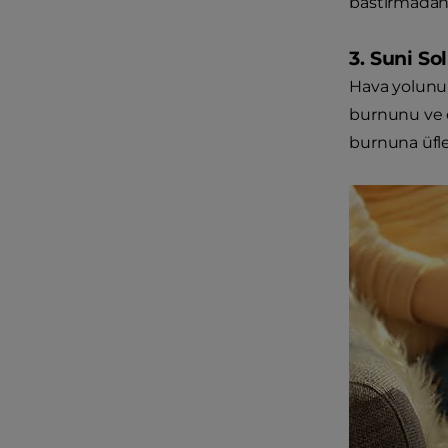
bastırmadan
3. Suni S
Hava yolunu 
burnunu ve e
burnuna üfle