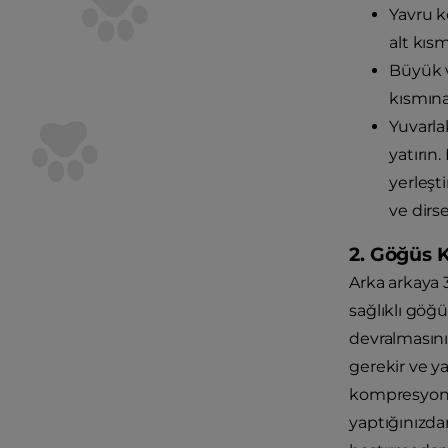
Yavru k
alt kıs
Büyük v
kısmına 
Yuvarla
yatırın
yerleşt
ve dirs
2. Göğüs 
Arka arkaya
sağlıklı göğ
devralmasını
gerekir ve y
kompresyon iç
yaptığınızdan