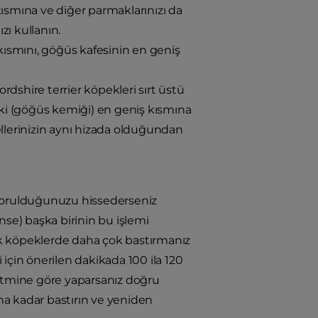
ısmına ve diğer parmaklarınızı da
ı kullanın.
 kısmını, göğüs kafesinin en geniş
ordshire terrier köpekleri sırt üstü
eki (göğüs kemiği) en geniş kısmına
 ellerinizin aynı hizada olduğundan
yorulduğunuzu hissederseniz
se) başka birinin bu işlemi
ük köpeklerde daha çok bastırmanız
çin önerilen dakikada 100 ila 120
n ritmine göre yaparsanız doğru
ına kadar bastırın ve yeniden