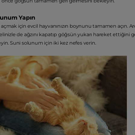
 önce göğsün tamamen geri gelmesini bekleyin.
olunum Yapın
açmak için evcil hayvanınızın boynunu tamamen açın. Ardı
linizle de ağzını kapatıp göğsün yukarı hareket ettiğini 
yin. Suni solunum için iki kez nefes verin.