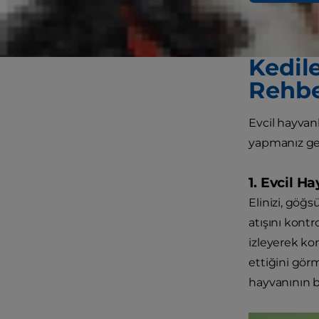
masajı yapma
ve köpek ilk 
Kedil
Rehbe
Evcil hayvan
yapmanız ger
1. Evcil H
Elinizi, göğ
atışını kontr
izleyerek ko
ettiğini gör
hayvanının b