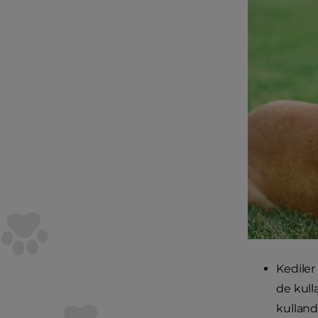
Kediler 
de kull
kullandı