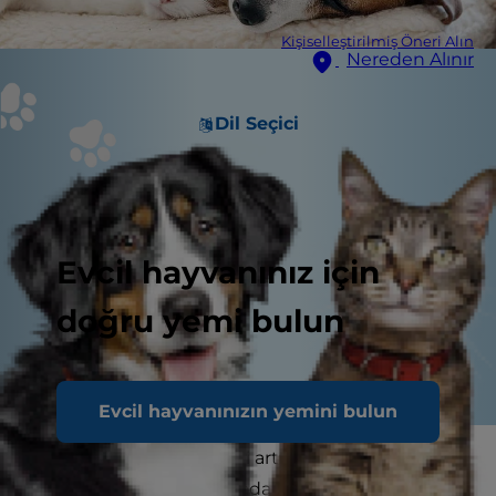
Kişiselleştirilmiş Öneri Alın
Nereden Alınır
Dil Seçici
Evcil hayvanınız için
doğru yemi bulun
Evcil hayvanınızın yemini bulun
Evcil hayvan ebeveynleri artık dostlarının
sağlığına hiç olmadığı kadar çok ilgi gösteriyor.