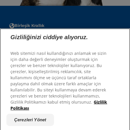
Birleşik Krallık
Gizliliğinizi ciddiye alıyoruz.
Hesap
Hesabım
Web sitemizi nasıl kullandığınızı anlamak ve sizin
için daha değerli deneyimler oluşturmak için
çerezler ve benzer teknolojiler kullanıyoruz. Bu
Kaynaklar
çerezler, kişiselleştirilmiş reklamcılık, site
Bize Ulaşın
kullanımını ölçme ve üçüncü taraf ortaklarla
Site Haritası
paylaşma dahil olmak üzere farklı amaçlar için
kullanılabilir. Bu siteyi kullanmaya devam ederek
çerezleri ve benzer teknolojileri kullanmamızı,
Sitelerimiz
Gizlilik Politikamızı kabul etmiş olursunuz.
Gizlilik
Politikası
Hill’s’in Veteriner Hekimi
Kariyer
Çerezleri Yönet
Barınak Ortakları