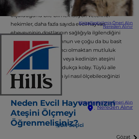
Birçoğu bir kedinin veya köpeğin ateşinin nasıl
ölçüldüğünü bile bilmek istiyor. Veteriner
Kişiselleştirilmiş Öneri Alın
hekimler, daha fazla sayıda evcil hayvan
Nereden Alınır
ebeveyninin dostlarının sağlığıyla ilgilendiğini
görmekten çok memnun ve çoğu da bu basit
konuda onlara yardımcı olmaktan mutluluk
duyuyor. Köpeğinizin veya kedinizin ateşini
ölçmeyi öğrenmek oldukça kolay. Tüylü aile
üyelerinizin ateşini en iyi nasıl ölçebileceğinizi
öğrenelim.
Neden Evcil Hayvanınızın
Kişiselleştirilmiş Öneri Alın
Nereden Alınır
Ateşini Ölçmeyi
Öğrenmelisiniz?
Dil Seçici
Gözat