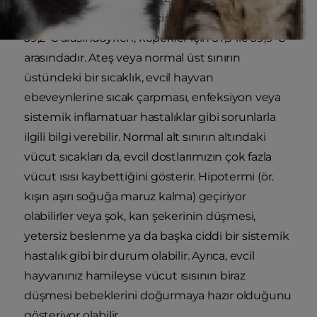
rehberine göre, kediler için normal aralık 38,1 ile
39,2°C arasındayken, köpekler için 37,9 ile 39,9°C
arasındadır. Ateş veya normal üst sınırın
üstündeki bir sıcaklık, evcil hayvan
ebeveynlerine sıcak çarpması, enfeksiyon veya
sistemik inflamatuar hastalıklar gibi sorunlarla
ilgili bilgi verebilir. Normal alt sınırın altındaki
vücut sıcakları da, evcil dostlarımızın çok fazla
vücut ısısı kaybettiğini gösterir. Hipotermi (ör.
kışın aşırı soğuğa maruz kalma) geçiriyor
olabilirler veya şok, kan şekerinin düşmesi,
yetersiz beslenme ya da başka ciddi bir sistemik
hastalık gibi bir durum olabilir. Ayrıca, evcil
hayvanınız hamileyse vücut ısısının biraz
düşmesi bebeklerini doğurmaya hazır olduğunu
gösteriyor olabilir.