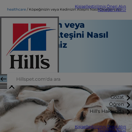
Kişiselleştirilmiş Öneri Alın
healthcare
Köpeğinizin veya Kedinizin Ateşini Nasıl Ölçebilirsiniz
Nereden Alınır
Köpeğinizin veya
Kedinizin Ateşini Nasıl
Ölçebilirsiniz
Sağlık hizmeti
Dr. Patty Khuly
|
Aralık 11, 2020
Gözat
Öğren
Hill's Hakkında
Kişiselleştirilmiş Öneri Alın
Nereden Alınır