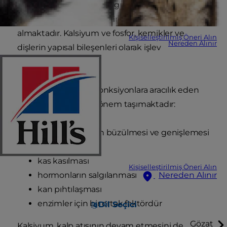
Kalsiyum vücutta en yaygın olarak bulunan
mineraldir ve fosfor da ikinci sırada yer
almaktadır. Kalsiyum ve fosfor, kemikler ve
Kişiselleştirilmiş Öneri Alın
Nereden Alınır
dişlerin yapısal bileşenleri olarak işlev
görmektedir.
Kalsiyum, aşağıdaki fonksiyonlara aracılık eden
bir haberci olarak da önem taşımaktadır:
kan damarlarının büzülmesi ve genişlemesi
sinirsel iletim
kas kasılması
Kişiselleştirilmiş Öneri Alın
hormonların salgılanması
Nereden Alınır
kan pıhtılaşması
enzimler için bir ortak faktördür
Dil Seçici
Gözat
Kalsiyum, kalp atışının devam etmesini de