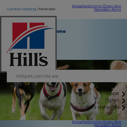
Kişiselleştirilmiş Öneri Alın
nutrition-feeding
Mineraller
Nereden Alınır
Mineraller
Beslenme ve Beslenme
Personel Yazarı
|
Ocak 05, 2015
Gözat
Öğren
Hill's Hakkında
Kişiselleştirilmiş Öneri Alın
Nereden Alınır