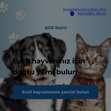
Kişiselleştirilmiş Öneri Alın
Nereden Alınır
Dil Seçici
Evcil hayvanınız için
doğru yemi bulun
Bireysel olarak mineraller
Evcil hayvanınızın yemini bulun
KALSİYUM VE FOSFOR