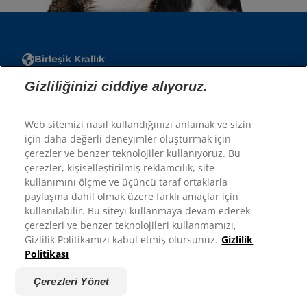
Birleşik Krallık
Gizliliğinizi ciddiye alıyoruz.
Hesap
Hesabım
Web sitemizi nasıl kullandığınızı anlamak ve sizin
için daha değerli deneyimler oluşturmak için
çerezler ve benzer teknolojiler kullanıyoruz. Bu
Kaynaklar
çerezler, kişiselleştirilmiş reklamcılık, site
Bize Ulaşın
kullanımını ölçme ve üçüncü taraf ortaklarla
Site Haritası
paylaşma dahil olmak üzere farklı amaçlar için
kullanılabilir. Bu siteyi kullanmaya devam ederek
çerezleri ve benzer teknolojileri kullanmamızı,
Sitelerimiz
Gizlilik Politikamızı kabul etmiş olursunuz.
Gizlilik
Politikası
Hill’s’in Veteriner Hekimi
Kariyer
Çerezleri Yönet
Barınak Ortakları