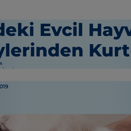
deki Evcil Hay
ylerinden Kur
m
e Bauhaus
2019