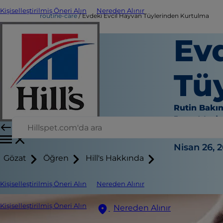
Kişiselleştirilmiş Öneri Alın
Nereden Alınır
routine-care
Evdeki Evcil Hayvan Tüylerinden Kurtulma
Ev
Tü
Rutin Bakı
Jean Mari
|
Nisan 26, 
Gözat
Öğren
Hill's Hakkında
Kişiselleştirilmiş Öneri Alın
Nereden Alınır
Kişiselleştirilmiş Öneri Alın
Nereden Alınır