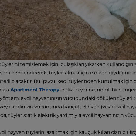
tüylerini temizlemek için, bulaşıkları yıkarken kullandığın
diveni nemlendirerek, tüyleri almak için eldiven giydiğini
erli olacaktır. Bu ipucu, kedi tüylerinden kurtulmak için d
yoksa
Apartment Therapy
, eldiven yerine, nemli bir sünge
 yöntem, evcil hayvanınızın vücudundaki dökülen tüyleri top
veya kedinizin vücudunda kauçuk eldiven (veya evcil hayvan
da, tüyler statik elektrik yardımıyla evcil hayvanınızın vüc
vcil hayvan tüylerini azaltmak için kauçuk kılları olan bir fı