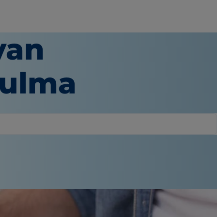
van
tulma