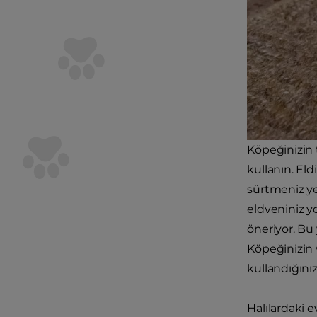
Köpeğinizin 
kullanın. El
sürtmeniz yet
eldveniniz 
öneriyor. Bu
Köpeğinizin 
kullandığınız
Halılardaki e