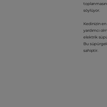
toplanmasını
söylüyor.
Kedinizin en 
yardımcı olma
elektrik süpü
Bu süpürgeler
sahiptir.