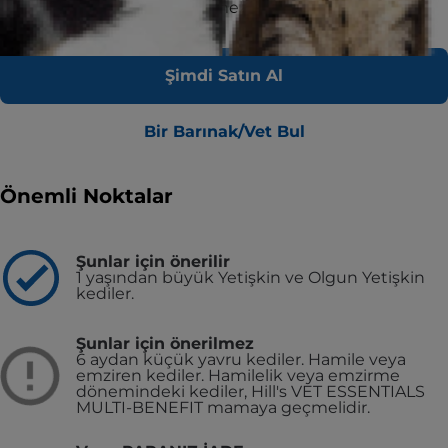
Bugünü daha iyi hale getirmek ve daha nice yarınları
desteklemek için.
Şimdi Satın Al
Bir Barınak/Vet Bul
Önemli Noktalar
Şunlar için önerilir
1 yaşından büyük Yetişkin ve Olgun Yetişkin
kediler.
Şunlar için önerilmez
6 aydan küçük yavru kediler.
Hamile veya
emziren kediler. Hamilelik veya emzirme
dönemindeki kediler, Hill's VET ESSENTIALS
MULTI-BENEFIT mamaya geçmelidir.