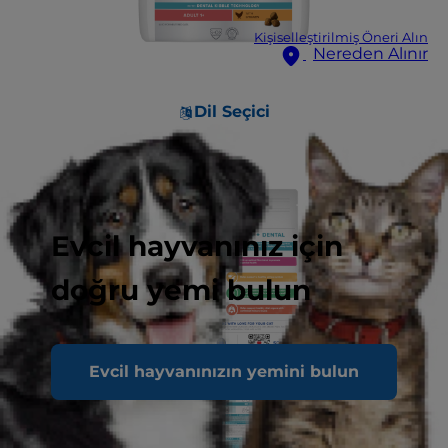
Kişiselleştirilmiş Öneri Alın
Nereden Alınır
Dil Seçici
Evcil hayvanınız için
doğru yemi bulun
Evcil hayvanınızın yemini bulun