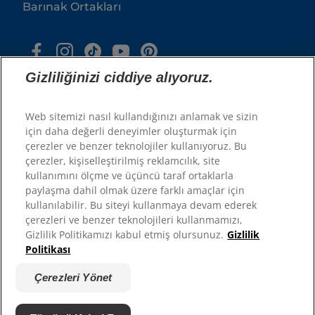
Barınak Ortakları
Gizliliğinizi ciddiye alıyoruz.
Web sitemizi nasıl kullandığınızı anlamak ve sizin
için daha değerli deneyimler oluşturmak için
çerezler ve benzer teknolojiler kullanıyoruz. Bu
© 2025 Hill's Pet Nutrition, Inc.
çerezler, kişiselleştirilmiş reklamcılık, site
kullanımını ölçme ve üçüncü taraf ortaklarla
Tüm hakları saklıdır.
paylaşma dahil olmak üzere farklı amaçlar için
Burada kullanıldığı şekliyle, tescilli ticari marka
kullanılabilir. Bu siteyi kullanmaya devam ederek
durumu yalnızca ABD için geçerlidir; diğer
coğrafyalardaki tescil durumu farklılık gösterebilir.
çerezleri ve benzer teknolojileri kullanmamızı,
Bu siteyi kullanımınız şartlarımıza tabidir.
Gizlilik Politikamızı kabul etmiş olursunuz.
Gizlilik
Politikası
Şartlar ve Koşullar
Hukuki Statü
Yasal & Gizlilik Politikası
Çerezleri Yönet
Çerezleri Yönet