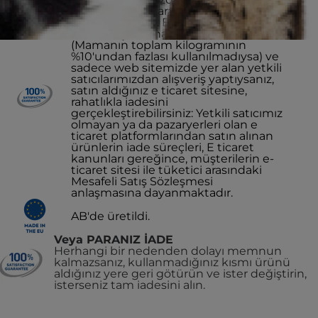
memnuniyet garantisi
bulunmaktadır. Eğer mamanız yeme
iadesi koşullarına uygun ise
(Mamanın toplam kilogramının
%10'undan fazlası kullanılmadıysa) ve
sadece web sitemizde yer alan yetkili
satıcılarımızdan alışveriş yaptıysanız,
satın aldığınız e ticaret sitesine,
rahatlıkla iadesini
gerçekleştirebilirsiniz: Yetkili satıcımız
olmayan ya da pazaryerleri olan e
ticaret platformlarından satın alınan
ürünlerin iade süreçleri, E ticaret
kanunları gereğince, müşterilerin e-
ticaret sitesi ile tüketici arasındaki
Mesafeli Satış Sözleşmesi
anlaşmasına dayanmaktadır.
AB'de üretildi.
Veya PARANIZ İADE
Herhangi bir nedenden dolayı memnun
kalmazsanız, kullanmadığınız kısmı ürünü
aldığınız yere geri götürün ve ister değiştirin,
isterseniz tam iadesini alın.