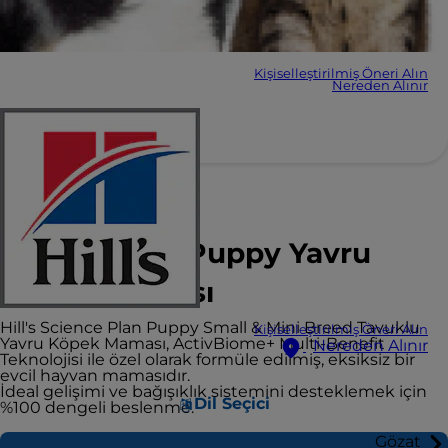
Kişiselleştirilmiş Öneri Alın
Nereden Alınır
Hill's Science Plan
Small & Mini Puppy Yavru
Köpek Maması
Hill's Science Plan Puppy Small & Mini Breed Tavuklu
Kişiselleştirilmiş Öneri Alın
Yavru Köpek Maması, ActivBiome+ Multi-Benefit
Nereden Alınır
Teknolojisi ile özel olarak formüle edilmiş, eksiksiz bir
evcil hayvan mamasıdır.
İdeal gelişimi ve bağışıklık sistemini desteklemek için
Dil Seçici
%100 dengeli beslenme.
Gözat