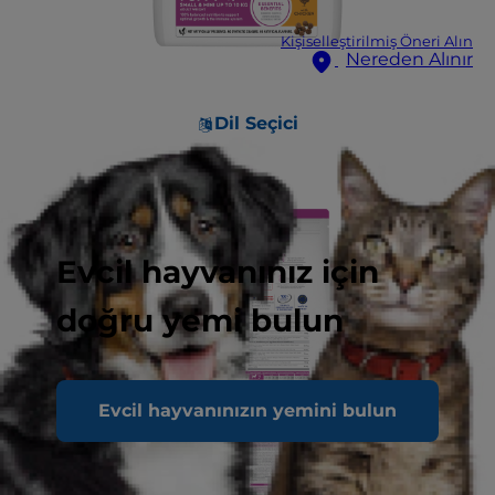
Kişiselleştirilmiş Öneri Alın
Nereden Alınır
Dil Seçici
Evcil hayvanınız için
doğru yemi bulun
Evcil hayvanınızın yemini bulun