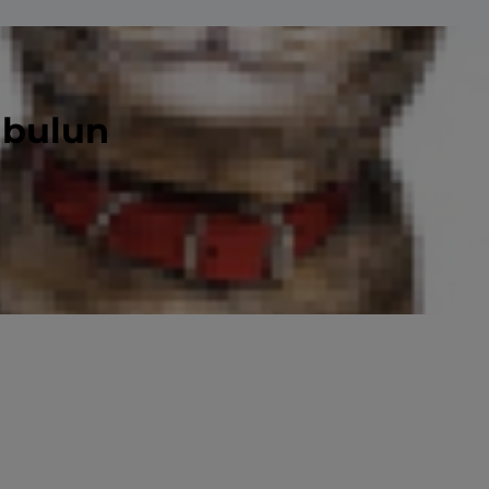
 bulun