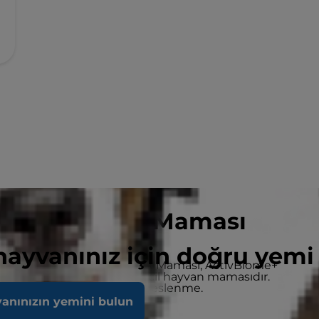
 Yavru Köpek Maması
 hayvanınız için doğru yemi
u Eti ve Pirinçli Yavru Köpek Maması, ActivBiome+
rmüle edilmiş, eksiksiz bir evcil hayvan mamasıdır.
teklemek için %100 dengeli beslenme.
vanınızın yemini bulun