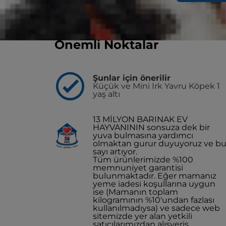
Şimdi Satın Al
Bir Barınak/Vet Bul
Önemli Noktalar
Şunlar için önerilir
Küçük ve Mini Irk Yavru Köpek 1
yaş altı
13 MİLYON BARINAK EV
HAYVANININ sonsuza dek bir
yuva bulmasına yardımcı
olmaktan gurur duyuyoruz ve b
sayı artıyor.
Tüm ürünlerimizde %100
memnuniyet garantisi
bulunmaktadır. Eğer mamanız
yeme iadesi koşullarına uygun
ise (Mamanın toplam
kilogramının %10'undan fazlası
kullanılmadıysa) ve sadece web
sitemizde yer alan yetkili
satıcılarımızdan alışveriş