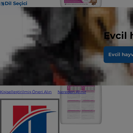
Dil Seçici
Evcil
Evcil hay
Kişiselleştirilmiş Öneri Alın
Nereden Alınır