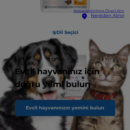
Kişiselleştirilmiş Öneri Alın
Nereden Alınır
Dil Seçici
Evcil hayvanınız için
doğru yemi bulun
Evcil hayvanınızın yemini bulun