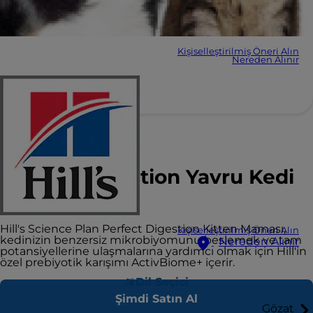
Kişiselleştirilmiş Öneri Alın
Nereden Alınır
Hill's SCIENCE PLAN
Perfect Digestion Yavru Kedi
Maması
Hill's Science Plan Perfect Digestion Kitten Maması,
Kişiselleştirilmiş Öneri Alın
kedinizin benzersiz mikrobiyomunu beslemek ve tam
Nereden Alınır
potansiyellerine ulaşmalarına yardımcı olmak için Hill'in
özel prebiyotik karışımı ActivBiome+ içerir.
Dil Seçici
Şimdi Satın Al
Gözat