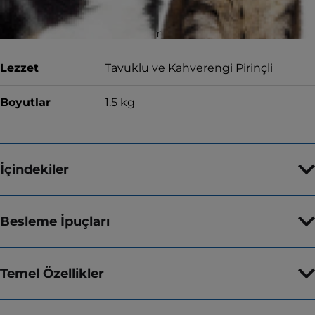
Yemek Formu
Kuru Mama
Lezzet
Tavuklu ve Kahverengi Pirinçli
Boyutlar
1.5 kg
İçindekiler
Besleme İpuçları
Temel Özellikler