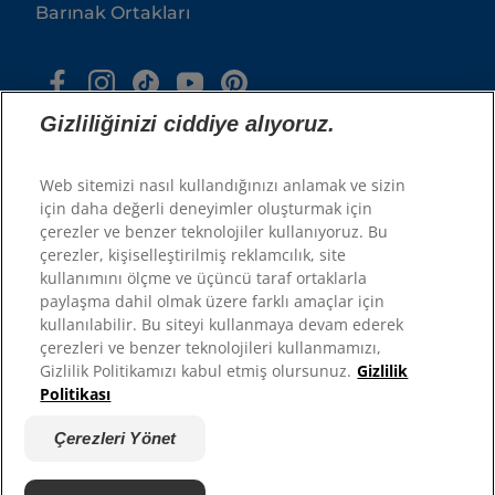
Barınak Ortakları
Gizliliğinizi ciddiye alıyoruz.
Web sitemizi nasıl kullandığınızı anlamak ve sizin
için daha değerli deneyimler oluşturmak için
çerezler ve benzer teknolojiler kullanıyoruz. Bu
© 2025 Hill's Pet Nutrition, Inc.
çerezler, kişiselleştirilmiş reklamcılık, site
kullanımını ölçme ve üçüncü taraf ortaklarla
Tüm hakları saklıdır.
paylaşma dahil olmak üzere farklı amaçlar için
Burada kullanıldığı şekliyle, tescilli ticari marka
kullanılabilir. Bu siteyi kullanmaya devam ederek
durumu yalnızca ABD için geçerlidir; diğer
coğrafyalardaki tescil durumu farklılık gösterebilir.
çerezleri ve benzer teknolojileri kullanmamızı,
Bu siteyi kullanımınız şartlarımıza tabidir.
Gizlilik Politikamızı kabul etmiş olursunuz.
Gizlilik
Politikası
Şartlar ve Koşullar
Hukuki Statü
Yasal & Gizlilik Politikası
Çerezleri Yönet
Çerezleri Yönet