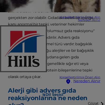
intoleransları, siz ve köpeğiniz için gerçek bir
sıkıntı olabilir ve bunların kökenine inmek
Kişiselleştirilmiş Öneri Alın
gerçekten zor olabilir. Gıdadaki belirli bir içeriğe
Nereden Alınır
karşı anormal bir tepki, veteriner hekimler
tarafından genellikle "olumsuz gıda reaksiyonu"
veya AFR olarak adlandırılır. Advers gıda
reaksiyonlarının iki temel türü vardır: bağışıklık
sisteminin dahil olduğu alerjiler ve bir bağışıklık
elemanı olmadan meydana gelen gıda
intoleransları. Alerjiler genellikle sığır eti veya
tavuk gibi gıdaların protein bileşenlerine tepki
olarak ortaya çıkar.
Kişiselleştirilmiş Öneri Alın
Nereden Alınır
Alerji gibi advers gıda
Dil Seçici
reaksiyonlarına ne neden
Gözat