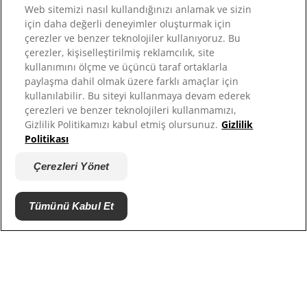
Hesabım
Web sitemizi nasıl kullandığınızı anlamak ve sizin
için daha değerli deneyimler oluşturmak için
çerezler ve benzer teknolojiler kullanıyoruz. Bu
Kaynaklar
çerezler, kişiselleştirilmiş reklamcılık, site
Bize Ulaşın
kullanımını ölçme ve üçüncü taraf ortaklarla
Site Haritası
paylaşma dahil olmak üzere farklı amaçlar için
kullanılabilir. Bu siteyi kullanmaya devam ederek
çerezleri ve benzer teknolojileri kullanmamızı,
Sitelerimiz
Gizlilik Politikamızı kabul etmiş olursunuz.
Gizlilik
Politikası
Hill’s’in Veteriner Hekimi
Kariyer
Çerezleri Yönet
Barınak Ortakları
Tümünü Kabul Et