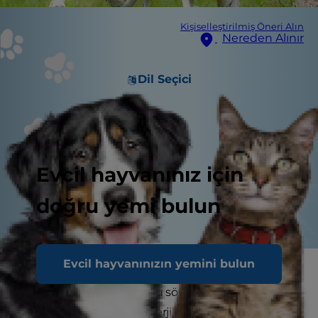
Kişiselleştirilmiş Öneri Alın
Nereden Alınır
Dil Seçici
Evcil hayvanınız için
doğru yemi bulun
Evcil hayvanınızın yemini bulun
Alerjiler kimse için eğlenceli değildir; özellikle de
size ne sorunu olduğunu söyleyemeyen
köpekleriniz için. Gıda alerjileri ve gıda