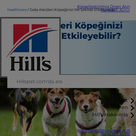
Kişiselleştirilmiş Öneri Alın
healthcare
Gıda Alerjileri Köpeğinizi Ne Şekilde Etkileyebilir?
Nereden Alınır
Gıda Alerjileri Köpeğinizi
Ne Şekilde Etkileyebilir?
Sağlık hizmeti
Personel Yazarı
|
4 Şubat 2026
Gözat
Öğren
Hill's Hakkında
Kişiselleştirilmiş Öneri Alın
Nereden Alınır