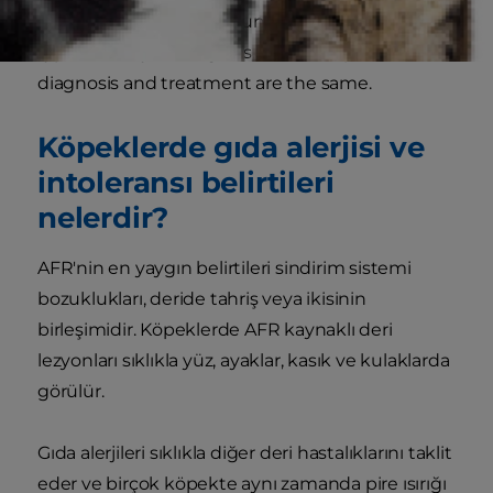
You don’t need to get hung up on exactly what
type of AFR your dog has, since the process for
diagnosis and treatment are the same.
Köpeklerde gıda alerjisi ve
intoleransı belirtileri
nelerdir?
AFR'nin en yaygın belirtileri sindirim sistemi
bozuklukları, deride tahriş veya ikisinin
birleşimidir. Köpeklerde AFR kaynaklı deri
lezyonları sıklıkla yüz, ayaklar, kasık ve kulaklarda
görülür.
Gıda alerjileri sıklıkla diğer deri hastalıklarını taklit
eder ve birçok köpekte aynı zamanda pire ısırığı