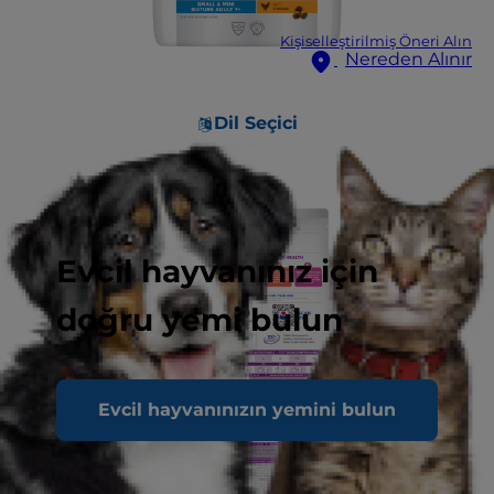
Kişiselleştirilmiş Öneri Alın
Nereden Alınır
Dil Seçici
Evcil hayvanınız için
doğru yemi bulun
Evcil hayvanınızın yemini bulun