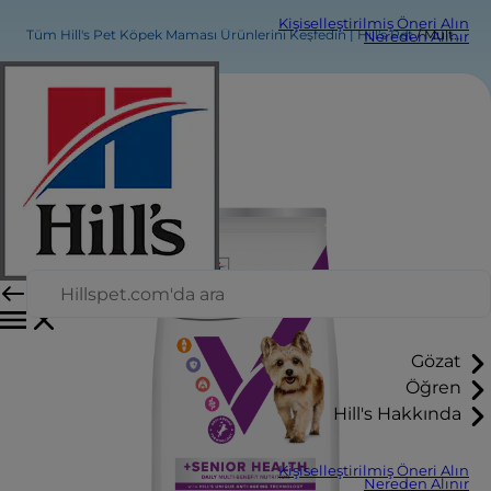
Kişiselleştirilmiş Öneri Alın
Tüm Hill's Pet Köpek Maması Ürünlerini Keşfedin | Hill's Pet
Multi-Benefit + Senior Health Olgun Yetişkin +7 Küçük ve Mini Irk Köpek Maması
Nereden Alınır
Gözat
Öğren
Hill's Hakkında
Kişiselleştirilmiş Öneri Alın
Nereden Alınır