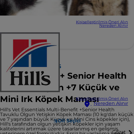
Kişiselleştirilmiş Öneri Alın
Nereden Alınır
Hill's VET ESSENTIALS
Multi-Benefit + Senior Health
Olgun Yetişkin +7 Küçük ve
Mini Irk Köpek Maması
Kişiselleştirilmiş Öneri Alın
Nereden Alınır
Hill's Vet Essentials Multi-Benefit +Senior Health
Tavuklu Olgun Yetişkin Köpek Maması (10 kg'dan küçük
ve 7 yaşından büyük Küçük ve Mini Cins köpekler için),
Dil Seçici
Hill's tarafından olgun yetişkin köpekler için yaşam
kalitelerini artırmak üzere tasarlanmış en gelişmiş,
Gözat
veterinere özel formülüdür. Eşsiz bir yaşlanma karşıtı