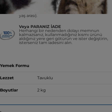
Köpek Büyük Cins Mama harici) bir Vet
Essentials Multi-Benefit Yavru Köpek
formülüne geçmelidir.
Yetişkin köpekler (1-6
yaş arası).
Veya PARANIZ İADE
Herhangi bir nedenden dolayı memnun
kalmazsanız, kullanmadığınız kısmı ürünü
aldığınız yere geri götürün ve ister değiştirin,
isterseniz tam iadesini alın.
Yemek Formu
Lezzet
Tavuklu
Boyutlar
2 kg