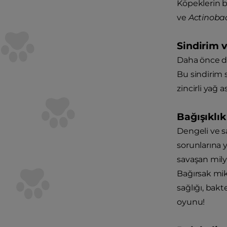
Köpeklerin b
ve
Actinobac
Sindirim 
Daha önce de 
Bu sindirim 
zincirli yağ as
Bağışıklık
Dengeli ve s
sorunlarına y
savaşan mily
Bağırsak mik
sağlığı, bakt
oyunu!