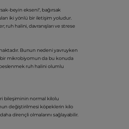
ırsak-beyin ekseni", bağırsak
n iki yönlü bir iletişim yoludur.
; ruh halini, davranışları ve strese
nmaktadır. Bunun nedeni yavruyken
siz bir mikrobiyomun da bu konuda
in beslenmek ruh halini olumlu
i bileşiminin normal kilolu
un değiştirilmesi köpeklerin kilo
aha dirençli olmalarını sağlayabilir.