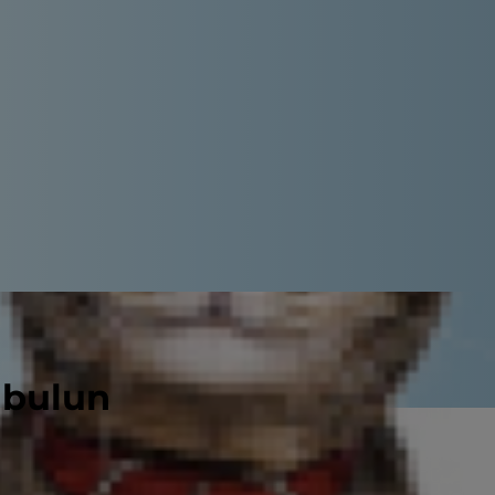
 bulun
siniz. Kusma ve ishal gibi bağırsak
 kutusunu karıştırmak gibi