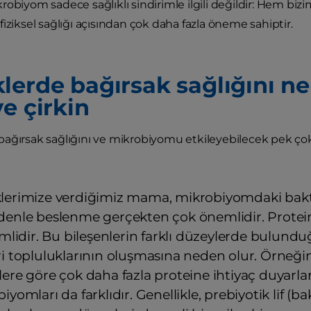
robiyom sadece sağlıklı sindirimle ilgili değildir: Hem b
iziksel sağlığı açısından çok daha fazla öneme sahiptir.
erde bağırsak sağlığını nele
e çirkin
ağırsak sağlığını ve mikrobiyomu etkileyebilecek pek çok 
erimize verdiğimiz mama, mikrobiyomdaki bakter
enle beslenme gerçekten çok önemlidir. Protein
emlidir. Bu bileşenlerin farklı düzeylerde bulundu
i topluluklarının oluşmasına neden olur. Örneği
ere göre çok daha fazla proteine ihtiyaç duyarla
iyomları da farklıdır. Genellikle, prebiyotik lif (ba