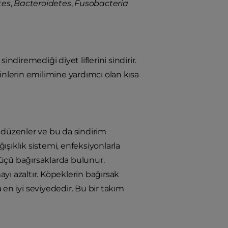
tes
,
Bacteroidetes
,
Fusobacteria
ndiremediği diyet liflerini sindirir.
inlerin emilimine yardımcı olan kısa
 düzenler ve bu da sindirim
ğışıklık sistemi, enfeksiyonlarla
üçü bağırsaklarda bulunur.
yı azaltır. Köpeklerin bağırsak
a en iyi seviyededir. Bu bir takım