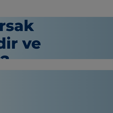
rsak
ir ve
r?