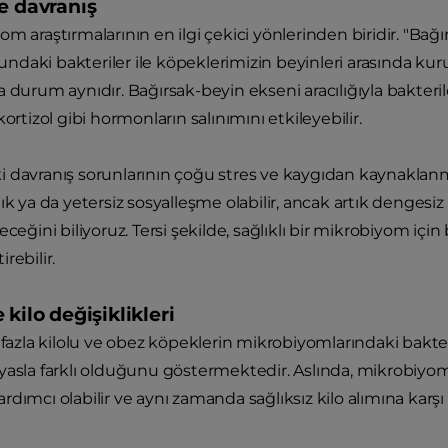
e davranış
m araştırmalarının en ilgi çekici yönlerinden biridir. "Bağ
aki bakteriler ile köpeklerimizin beyinleri arasında kurula
 durum aynıdır. Bağırsak-beyin ekseni aracılığıyla bakteriler
kortizol gibi hormonların salınımını etkileyebilir.
i davranış sorunlarının çoğu stres ve kaygıdan kaynakla
lık ya da yetersiz sosyalleşme olabilir, ancak artık denge
eceğini biliyoruz. Tersi şekilde, sağlıklı bir mikrobiyom iç
rebilir.
 kilo değişiklikleri
, fazla kilolu ve obez köpeklerin mikrobiyomlarındaki bakter
yasla farklı olduğunu göstermektedir. Aslında, mikrobiyom
dımcı olabilir ve aynı zamanda sağlıksız kilo alımına karşı d