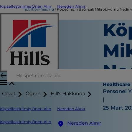
Kişiselleştirilmiş Öneri Alın
Nereden Alınır
nutrition-feeding
Köpeğinizin Bağırsak Mikrobiyomu Nedir 
Kö
Mi
Ne
Healthcare
Personel Y
Gözat
Öğren
Hill's Hakkında
|
25 Mart 20
Kişiselleştirilmiş Öneri Alın
Nereden Alınır
Kişiselleştirilmiş Öneri Alın
Nereden Alınır