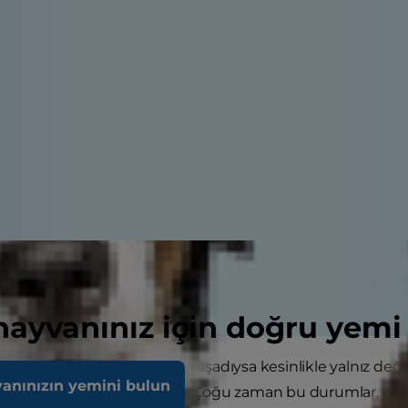
 hayvanınız için doğru yemi
a önce sindirim sorunları yaşadıysa kesinlikle yalnız değil
vanınızın yemini bulun
peklerde oldukça yaygındır. Çoğu zaman bu durumlar, çöp