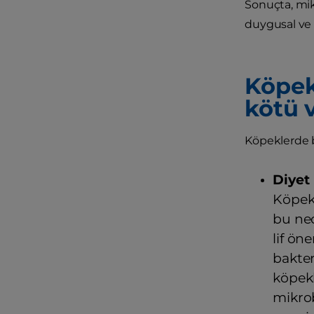
Sonuçta, mik
duygusal ve f
Köpekl
kötü v
Köpeklerde b
Diyet
Köpekl
bu ned
lif ön
bakter
köpekl
mikrob