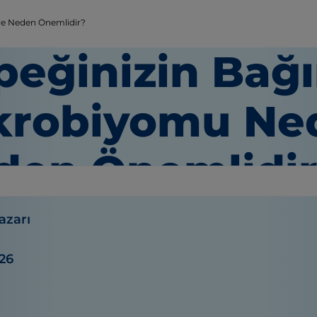
ve Neden Önemlidir?
peğinizin Bağı
krobiyomu Ned
den Önemlidi
azarı
26