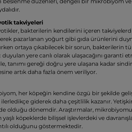
 beslenme düzenleri, dengeli bir mikrobiyom ve s
ydalıdır.
otik takviyeleri
tikler, bakterilerin kendilerini içeren takviyelerdir
ilerek pazarlanan yoğurt gibi gıda ürünlerini duym
ırken ortaya çıkabilecek bir sorun, bakterilerin tü
ç duyulan yere canlı olarak ulaşacağını garanti e
e, tanımı gereği doğru yere ulaşana kadar sindir
esine artık daha fazla önem veriliyor.
iyom, her köpeğin kendine özgü bir şekilde geliş
ilerledikçe giderek daha çeşitlilik kazanır. Yeti
de olduğu dönemdir. Araştırmalar, mikrobiyomun y
yaşlı köpeklerde bilişsel işlevlerdeki ve davranışla
tılı olduğunu göstermektedir.