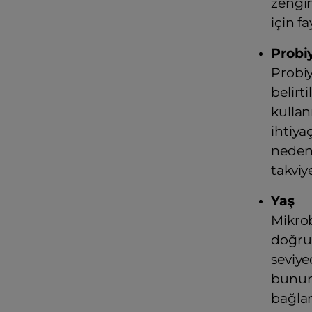
zengin
için fa
Probiy
Probiyo
belirt
kullan
ihtiya
nedenl
takviy
Yaş
Mikrob
doğru 
seviye
bunun 
bağlan