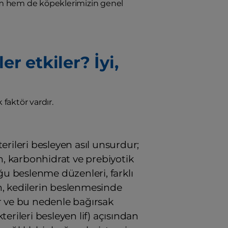
izim hem de köpeklerimizin genel
r etkiler? İyi,
faktör vardır.
ileri besleyen asıl unsurdur;
, karbonhidrat ve prebiyotik
ğu beslenme düzenleri, farklı
n, kedilerin beslenmesinde
r ve bu nedenle bağırsak
kterileri besleyen lif) açısından