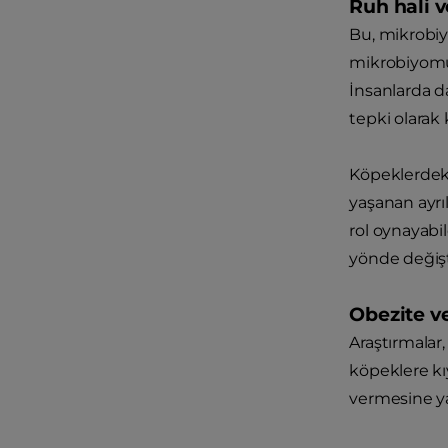
Ruh hali v
Bu, mikrobiyo
mikrobiyomund
İnsanlarda da
tepki olarak 
Köpeklerdek
yaşanan ayrı
rol oynayabil
yönde değişti
Obezite ve
Araştırmalar
köpeklere kı
vermesine yar