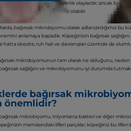
endiliğinden düzelen tek seferlik olaylardır; ancak bazı köp
eni mikrobiyomdaki sorunlar olabilir.
llarda, bağırsak mikrobiyomu olarak adlandırdığımız bu 
nemini anlamaya başladık. Köpeğinizin bağırsak sağlığını k
e hatta obezite, ruh hali ve davranışları üzerinde de olumlu 
bağırsak mikrobiyomunun tam olarak ne olduğunu, neden
bağırsak sağlığını ve mikrobiyomunu iyi durumda tutmak i
lerde bağırsak mikrobiyom
 önemlidir?
bağırsak mikrobiyomu, trilyonlarca bakteri ve diğer mikroo
öpeğinizin mamasındaki lifleri parçalar; köpeğiniz bu lifler