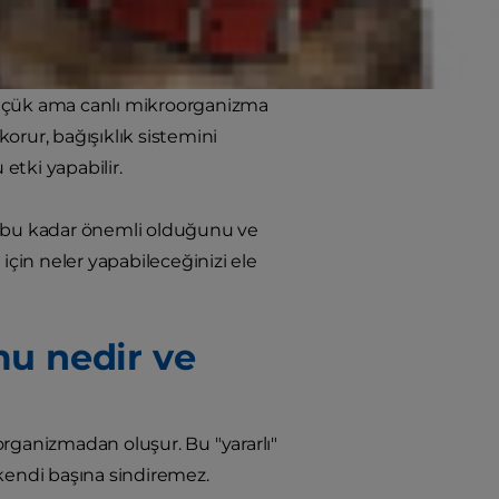
eklerde bu sorunlar tekrarlayabilir
küçük ama canlı mikroorganizma
orur, bağışıklık sistemini
etki yapabilir.
 bu kadar önemli olduğunu ve
çin neler yapabileceğinizi ele
u nedir ve
rganizmadan oluşur. Bu "yararlı"
i kendi başına sindiremez.