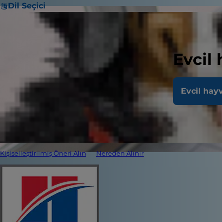
Dil Seçici
Evcil
Evcil hay
Kişiselleştirilmiş Öneri Alın
Nereden Alınır