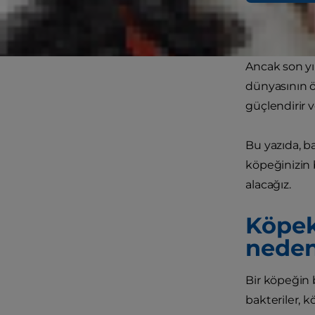
nedenlerle k
ve bunun ned
Ancak son yı
dünyasının ö
güçlendirir v
Bu yazıda, 
köpeğinizin 
alacağız.
Köpek
neden
Bir köpeğin 
bakteriler, k