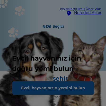
Kişiselleştirilmiş Öneri Alın
Nereden Alınır
Dil Seçici
Evcil hayvanınız için
doğru yemi bulun
Kedilerle ilgili şehir
efsaneleri
Evcil hayvanınızın yemini bulun
Şimdi bir kedi yavrusuna sahip olduğunuza göre,
yıllar boyu kediler hakkında duyduğunuz onca