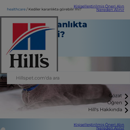
Kişiselleştirilmiş Öneri Alın
healthcare
Kediler karanlıkta görebilir mi?
Nereden Alınır
Kediler karanlıkta
görebilir mi?
Sağlık hizmeti
Personel Yazarı
Gözat
Öğren
Hill's Hakkında
Kişiselleştirilmiş Öneri Alın
Nereden Alınır