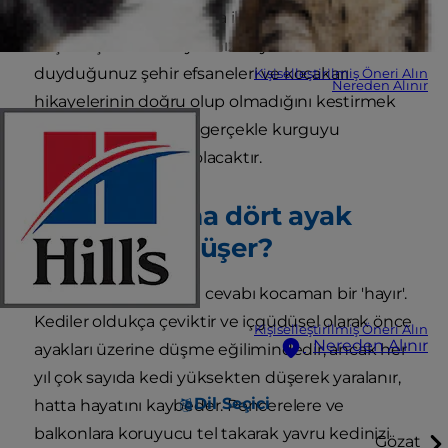
şey sizi aniden daha fazla ilgilendirmeye
başlamış olabilir. Hayatınız boyunca
duyduğunuz şehir efsaneleri ve kocakarı
Kişiselleştirilmiş Öneri Alın
Nereden Alınır
hikayelerinin doğru olup olmadığını kestirmek
oldukça güç. Bu liste gerçekle kurguyu
ayırmanıza yardımcı olacaktır.
Kediler daima dört ayak
üzerine mi düşer?
Maalesef, bu sorunun cevabı kocaman bir 'hayır'.
Kediler oldukça çeviktir ve içgüdüsel olarak önce
Kişiselleştirilmiş Öneri Alın
Nereden Alınır
ayakları üzerine düşme eğilimindedir, ancak her
yıl çok sayıda kedi yüksekten düşerek yaralanır,
Dil Seçici
hatta hayatını kaybeder. Pencerelere ve
balkonlara koruyucu tel takarak yavru kedinizi
Gözat