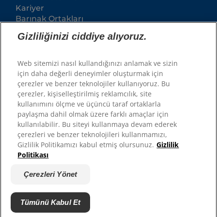
Kariyer
Barınak Ortakları
Gizliliğinizi ciddiye alıyoruz.
Web sitemizi nasıl kullandığınızı anlamak ve sizin
için daha değerli deneyimler oluşturmak için
çerezler ve benzer teknolojiler kullanıyoruz. Bu
çerezler, kişiselleştirilmiş reklamcılık, site
kullanımını ölçme ve üçüncü taraf ortaklarla
paylaşma dahil olmak üzere farklı amaçlar için
© 2025 Hill's Pet Nutrition, Inc.
kullanılabilir. Bu siteyi kullanmaya devam ederek
çerezleri ve benzer teknolojileri kullanmamızı,
Tüm hakları saklıdır.
Gizlilik Politikamızı kabul etmiş olursunuz.
Gizlilik
Burada kullanıldığı şekliyle, tescilli ticari marka
Politikası
durumu yalnızca ABD için geçerlidir; diğer
coğrafyalardaki tescil durumu farklılık gösterebilir.
Bu siteyi kullanımınız şartlarımıza tabidir.
Çerezleri Yönet
Şartlar ve Koşullar
Hukuki Statü
Yasal & Gizlilik Politikası
Çerezleri Yönet
Tümünü Kabul Et