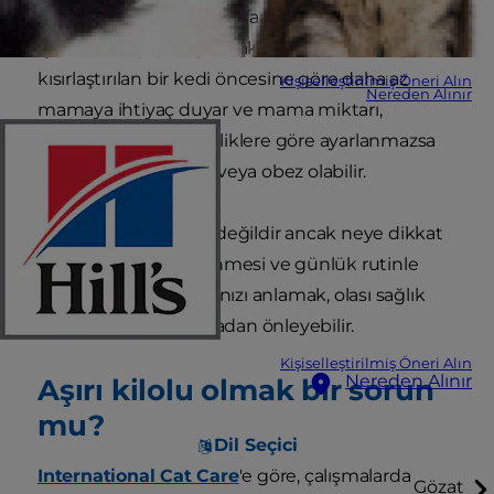
göre kilosu doğal olarak farklılık gösterebileceği
için bu dengeyi sağlamak zor olabilir. Örneğin,
kısırlaştırılan bir kedi öncesine göre daha az
Kişiselleştirilmiş Öneri Alın
Nereden Alınır
mamaya ihtiyaç duyar ve mama miktarı,
vücudundaki değişikliklere göre ayarlanmazsa
hızlı bir şekilde kilolu veya obez olabilir.
Bu, her zaman kolay değildir ancak neye dikkat
edeceğinizi ve beslenmesi ve günlük rutinle
nasıl yardımcı olacağınızı anlamak, olası sağlık
risklerini ortaya çıkmadan önleyebilir.
Kişiselleştirilmiş Öneri Alın
Nereden Alınır
Aşırı kilolu olmak bir sorun
mu?
Dil Seçici
International Cat Care
'e göre, çalışmalarda
Gözat