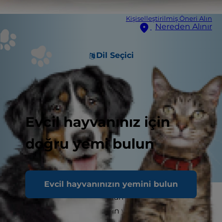
Kişiselleştirilmiş Öneri Alın
Nereden Alınır
Dil Seçici
Evcil hayvanınız için
doğru yemi bulun
Evcil hayvanınızın yemini bulun
Ev yapımı evcil hayvan mamalarının incelendiği
bir araştırmada, mamaların yüzde 90’ından