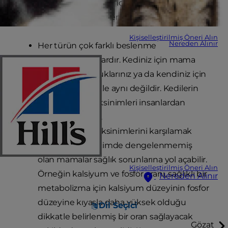
fazlasının, evcil hayvanlar için dengeli beslenme
sağlamadığı ve eksiklikleri olduğu saptanmıştır.
*
Kişiselleştirilmiş Öneri Alın
Nereden Alınır
Her türün çok farklı beslenme
gereksinimleri vardır. Kediniz için mama
hazırlamak, çocuklarınız ya da kendiniz için
yemek pişirmekle aynı değildir. Kedilerin
beslenme gereksinimleri insanlardan
oldukça farklıdır.
Bir kedinin gereksinimlerini karşılamak
üzere uygun biçimde dengelenmemiş
olan mamalar sağlık sorunlarına yol açabilir.
Kişiselleştirilmiş Öneri Alın
Örneğin kalsiyum ve fosfor oranı, sağlıklı bir
Nereden Alınır
metabolizma için kalsiyum düzeyinin fosfor
düzeyine kıyasla daha yüksek olduğu
Dil Seçici
dikkatle belirlenmiş bir oran sağlayacak
Gözat