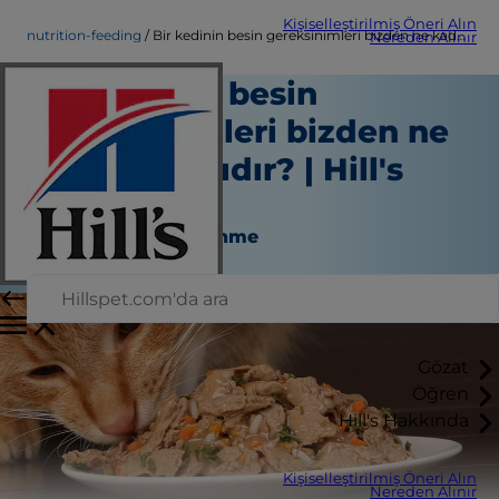
Kişiselleştirilmiş Öneri Alın
nutrition-feeding
Bir kedinin besin gereksinimleri bizden ne kadar farklıdır? | Hill's Pet
Nereden Alınır
Bir kedinin besin
gereksinimleri bizden ne
kadar farklıdır? | Hill's
Pet
Beslenme ve Beslenme
Personel Yazarı
Gözat
Öğren
Hill's Hakkında
Kişiselleştirilmiş Öneri Alın
Nereden Alınır