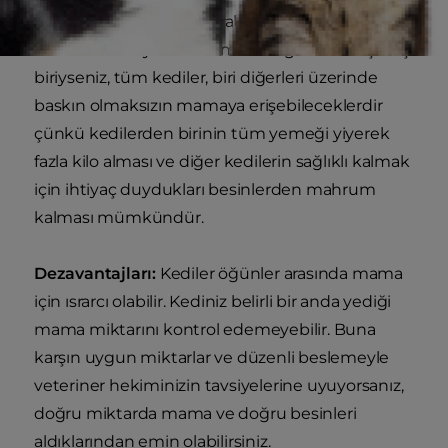
kolaylaştırır. Buna ek olarak, birden fazla kedisi
olan bir evin üyesi olma mutluluğuna kavuşmuş
biriyseniz, tüm kediler, biri diğerleri üzerinde
baskın olmaksızın mamaya erişebileceklerdir
çünkü kedilerden birinin tüm yemeği yiyerek
fazla kilo alması ve diğer kedilerin sağlıklı kalmak
için ihtiyaç duydukları besinlerden mahrum
kalması mümkündür.
Dezavantajları:
Kediler öğünler arasında mama
için ısrarcı olabilir. Kediniz belirli bir anda yediği
mama miktarını kontrol edemeyebilir. Buna
karşın uygun miktarlar ve düzenli beslemeyle
veteriner hekiminizin tavsiyelerine uyuyorsanız,
doğru miktarda mama ve doğru besinleri
aldıklarından emin olabilirsiniz.