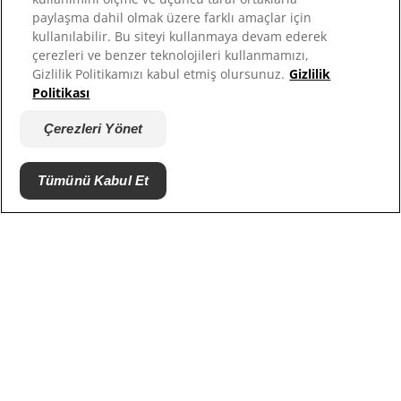
Site Haritası
paylaşma dahil olmak üzere farklı amaçlar için
kullanılabilir. Bu siteyi kullanmaya devam ederek
çerezleri ve benzer teknolojileri kullanmamızı,
Sitelerimiz
Gizlilik Politikamızı kabul etmiş olursunuz.
Gizlilik
Politikası
Hill’s’in Veteriner Hekimi
Kariyer
Çerezleri Yönet
Barınak Ortakları
Tümünü Kabul Et
© 2025 Hill's Pet Nutrition, Inc.
Tüm hakları saklıdır.
Burada kullanıldığı şekliyle, tescilli ticari marka
durumu yalnızca ABD için geçerlidir; diğer