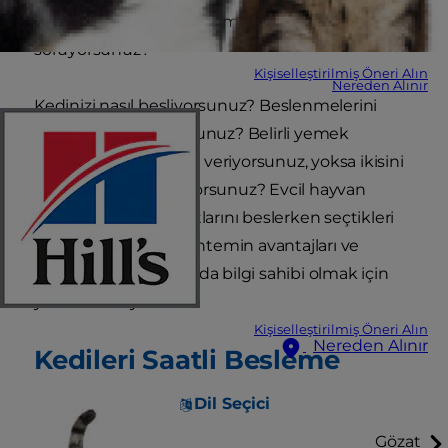
düzende mi beslemeliyim" diye mi
soruyorsunuz?
Kişiselleştirilmiş Öneri Alın
Nereden Alınır
Kedinizi nasıl besliyorsunuz? Beslenmelerini
serbest mi bırakıyorsunuz? Belirli yemek
saatlerinde mi mama veriyorsunuz, yoksa ikisini
bir arada mı uyguluyorsunuz? Evcil hayvan
sahiplerinin kedi dostlarını beslerken seçtikleri
üç farklı yol ve her yöntemin avantajları ve
dezavantajları hakkında bilgi sahibi olmak için
yazımızı okuyun.
Kişiselleştirilmiş Öneri Alın
Nereden Alınır
Kedileri Saatli Besleme
Dil Seçici
Gözat