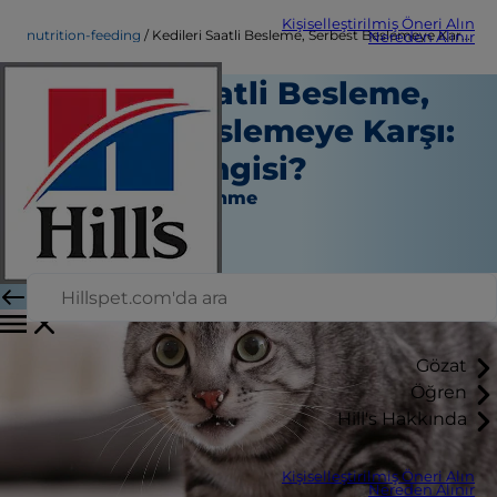
Kişiselleştirilmiş Öneri Alın
nutrition-feeding
Kedileri Saatli Besleme, Serbest Beslemeye Karşı: En İyisi Hangisi?
Nereden Alınır
Kedileri Saatli Besleme,
Serbest Beslemeye Karşı:
En İyisi Hangisi?
Beslenme ve Beslenme
Kara Murphy
|
Haziran 07, 2018
Gözat
Öğren
Hill's Hakkında
Kişiselleştirilmiş Öneri Alın
Nereden Alınır