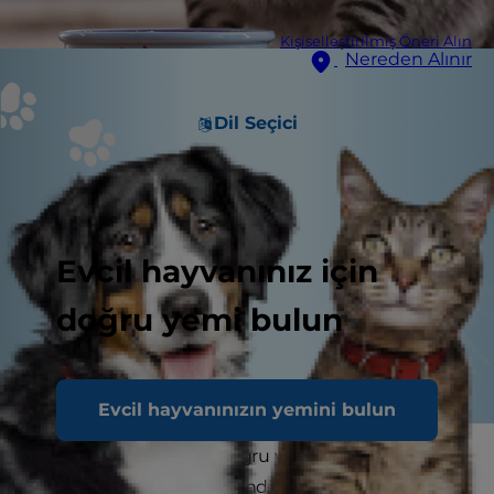
Kişiselleştirilmiş Öneri Alın
Nereden Alınır
Dil Seçici
Evcil hayvanınız için
doğru yemi bulun
Evcil hayvanınızın yemini bulun
Kedinizi beslemenin doğru yolunu bulmakta
zorlanıyor musunuz? Kendinize "Kedimi serbest