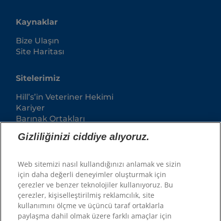
Kaynaklar
Bize Ulaşın
Site Haritası
Sitelerimiz
Hill’s’in Veteriner Hekimi
Kariyer
Barınak Ortakları
Gizliliğinizi ciddiye alıyoruz.
Web sitemizi nasıl kullandığınızı anlamak ve sizin
için daha değerli deneyimler oluşturmak için
çerezler ve benzer teknolojiler kullanıyoruz. Bu
çerezler, kişiselleştirilmiş reklamcılık, site
kullanımını ölçme ve üçüncü taraf ortaklarla
paylaşma dahil olmak üzere farklı amaçlar için