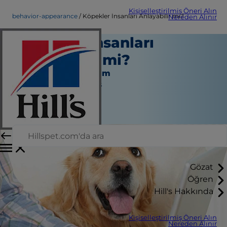
Kişiselleştirilmiş Öneri Alın
behavior-appearance
Köpekler İnsanları Anlayabilir mi?
Nereden Alınır
Köpekler İnsanları
Anlayabilir mi?
Davranış ve Görünüm
Jean Marie Bauhaus
|
Ekim 26, 2016
Gözat
Öğren
Hill's Hakkında
Kişiselleştirilmiş Öneri Alın
Nereden Alınır