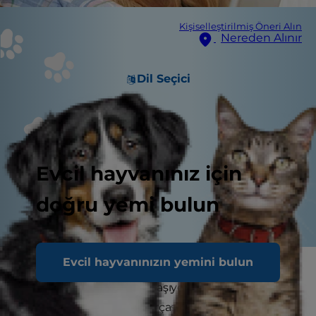
Kişiselleştirilmiş Öneri Alın
Nereden Alınır
Dil Seçici
Evcil hayvanınız için
doğru yemi bulun
Evcil hayvanınızın yemini bulun
Onlar binlerce yıldır bizim en yakın
arkadaşlarımız. Bizimle yaşıyor, bizimle çalışıyorlar
ve hatta ailemizin bir parçası oluyorlar ancak bu