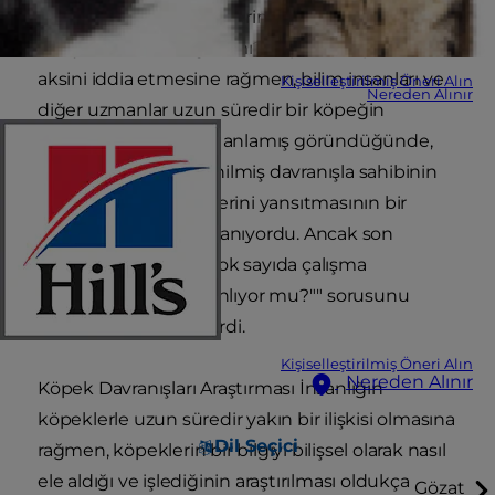
yine de köpeklerin sözlerimizi ve duygularımızı
anlayabilmesini sağlar mı? Köpek sahiplerinin
aksini iddia etmesine rağmen, bilim insanları ve
Kişiselleştirilmiş Öneri Alın
Nereden Alınır
diğer uzmanlar uzun süredir bir köpeğin
sahibinin ne dediğini anlamış göründüğünde,
bunun yalnızca öğrenilmiş davranışla sahibinin
köpeğe insan niteliklerini yansıtmasının bir
birleşimi olduğuna inanıyordu. Ancak son
zamanlarda yapılan çok sayıda çalışma
""köpekler insanları anlıyor mu?"" sorusunu
tekrar gündeme getirdi.
Kişiselleştirilmiş Öneri Alın
Nereden Alınır
Köpek Davranışları Araştırması İnsanlığın
köpeklerle uzun süredir yakın bir ilişkisi olmasına
Dil Seçici
rağmen, köpeklerin bir bilgiyi bilişsel olarak nasıl
ele aldığı ve işlediğinin araştırılması oldukça
Gözat