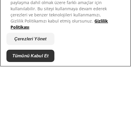
Site Haritası
paylaşma dahil olmak üzere farklı amaçlar için
kullanılabilir. Bu siteyi kullanmaya devam ederek
çerezleri ve benzer teknolojileri kullanmamızı,
Sitelerimiz
Gizlilik Politikamızı kabul etmiş olursunuz.
Gizlilik
Politikası
Hill’s’in Veteriner Hekimi
Kariyer
Çerezleri Yönet
Barınak Ortakları
Tümünü Kabul Et
© 2025 Hill's Pet Nutrition, Inc.
Tüm hakları saklıdır.
Burada kullanıldığı şekliyle, tescilli ticari marka
durumu yalnızca ABD için geçerlidir; diğer
coğrafyalardaki tescil durumu farklılık gösterebilir.