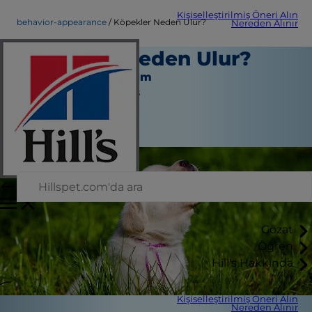
Kişiselleştirilmiş Öneri Alın
behavior-appearance
Köpekler Neden Ulur?
Nereden Alınır
Köpekler Neden Ulur?
Davranış ve Görünüm
Jean Marie Bauhaus
|
Eylül 18, 2019
Gözat
Öğren
Hill's Hakkında
Kişiselleştirilmiş Öneri Alın
Nereden Alınır