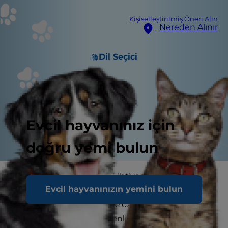
Kişiselleştirilmiş Öneri Alın
Nereden Alınır
Dil Seçici
Evcil hayvanınız için
doğru yemi bulun
Köpekler farklı isteklerini, ihtiyaçlarını ve hislerini
Evcil hayvanınızın yemini bulun
ifade etmek için çeşitli sesler çıkarır ancak bir
köpeğin uluması kendine özgüdür. Diğer
yandan ulumasının nedenleri her zaman bariz