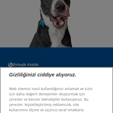
Birleşik Krallık
Gizliliğinizi ciddiye alıyoruz.
Hesap
Hesabım
Web sitemizi nasıl kullandığınızı anlamak ve sizin
için daha değerli deneyimler oluşturmak için
çerezler ve benzer teknolojiler kullanıyoruz. Bu
Kaynaklar
çerezler, kişiselleştirilmiş reklamcılık, site
Bize Ulaşın
kullanımını ölçme ve üçüncü taraf ortaklarla