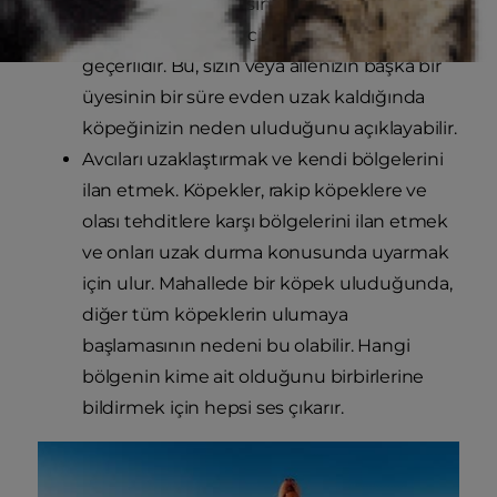
zamanda insan ailesini ve bakıcılarını
sürüsü gibi göre evcil köpekler için de
geçerlidir. Bu, sizin veya ailenizin başka bir
üyesinin bir süre evden uzak kaldığında
köpeğinizin neden uluduğunu açıklayabilir.
Avcıları uzaklaştırmak ve kendi bölgelerini
ilan etmek. Köpekler, rakip köpeklere ve
olası tehditlere karşı bölgelerini ilan etmek
ve onları uzak durma konusunda uyarmak
için ulur. Mahallede bir köpek uluduğunda,
diğer tüm köpeklerin ulumaya
başlamasının nedeni bu olabilir. Hangi
bölgenin kime ait olduğunu birbirlerine
bildirmek için hepsi ses çıkarır.