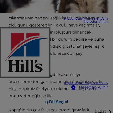
yaşamınız için çok zorlayıcı olabilir. Ayrıca bazı
durumlarda, köpeklerin çok kötü kokan gaz
çıkarmasının nedeni, sağlıklarıyla ilgili bir sorun
Kişiselleştirilmiş Öneri Alın
Nereden Alınır
olduğunu gösterebilir. Kokulu hava kaçırmalar,
birçok şakanın temelini oluşturabilir ancak
köpeğiniz için normal bir durum değilse ve buna
kusma, ishal ya da sarı dışkı gibi tuhaf şeyler eşlik
ediyorsa bu durum gülünecek bir şey
olmayabilir.
Diğer yandan, sizi leş gibi kokutmayı
önemsemeden gaz çıkaran bir köpeğiniz olabilir.
Kişiselleştirilmiş Öneri Alın
Nereden Alınır
Hey! Hepimiz özel yeteneklere sahibiz, bu da
onun yeteneği olabilir.
Dil Seçici
Köpeğinizin çok fazla gaz çıkardığınız fark
Gözat