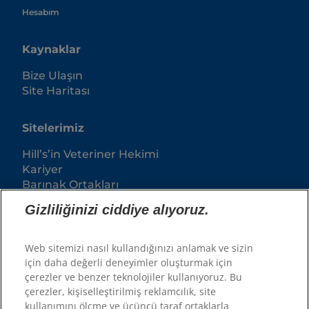
Hesabım
Kaynaklar
Bize Ulaşın
Site Haritası
Sitelerimiz
Hill’s’in Veteriner Hekimi
Kariyer
Barınak Ortakları
Gizliliğinizi ciddiye alıyoruz.
Web sitemizi nasıl kullandığınızı anlamak ve sizin
için daha değerli deneyimler oluşturmak için
çerezler ve benzer teknolojiler kullanıyoruz. Bu
çerezler, kişiselleştirilmiş reklamcılık, site
kullanımını ölçme ve üçüncü taraf ortaklarla