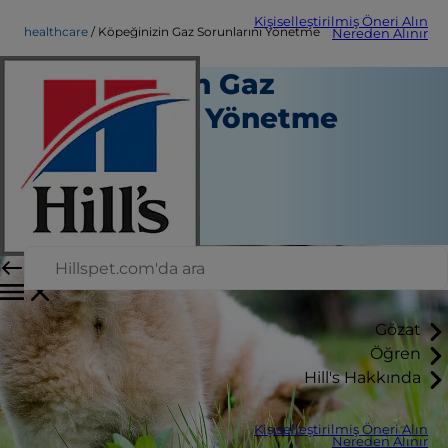
Kişiselleştirilmiş Öneri Alın
healthcare
Köpeğinizin Gaz Sorunlarını Yönetme
Nereden Alınır
Köpeğinizin Gaz
Sorunlarını Yönetme
Sağlık hizmeti
Erin Ollila
|
Mayıs 22, 2020
Gözat
Öğren
Hill's Hakkında
Kişiselleştirilmiş Öneri Alın
Nereden Alınır