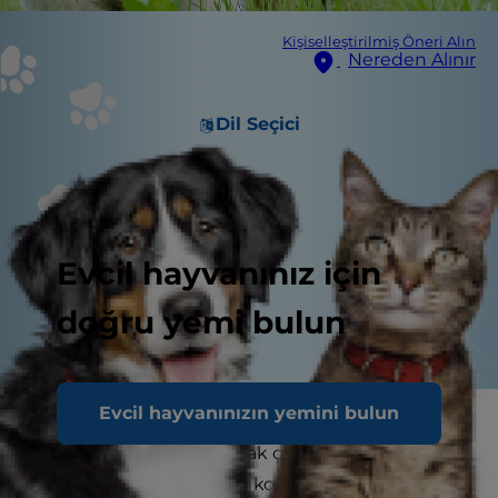
Kişiselleştirilmiş Öneri Alın
Nereden Alınır
Dil Seçici
Evcil hayvanınız için
doğru yemi bulun
Evcil hayvanınızın yemini bulun
Köpeklerin gaz çıkarmasıyla ilgili yapılabilecek
milyonlarca şaka var ancak çok fazla gaz çıkaran
bir evcil hayvanınız varsa kokusu veya sesi, kişisel