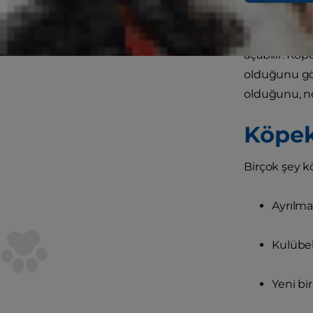
kelimesi çok 
sindirim sis
açabilir. Köp
olduğunu gör
olduğunu, ne
Köpek
Birçok şey kö
Ayrılma
Kulübe
Yeni bi