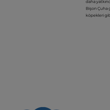
daha yatkınd
Bişon Çuha g
köpekleri gib