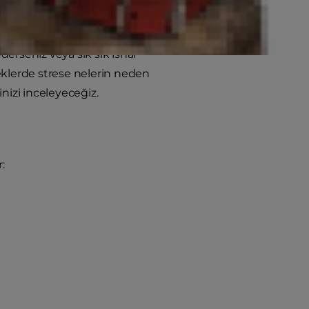
sorun olabilir. İshal ve kolit gibi
e birçok sağlık sorununa yol
derseniz veya sık sık ishal
eklerde strese nelerin neden
nizi inceleyeceğiz.
: