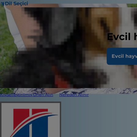
Dil Seçici
Evcil
Evcil hay
Kişiselleştirilmiş Öneri Alın
Nereden Alınır