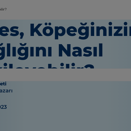
ilir?
es, Köpeğinizi
lığını Nasıl
ileyebilir?
eti
azarı
023