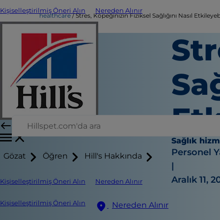
Kişiselleştirilmiş Öneri Alın
Nereden Alınır
healthcare
Stres, Köpeğinizin Fiziksel Sağlığını Nasıl Etkileyeb
Str
Sağ
Etk
Sağlık hizm
Personel Y
Gözat
Öğren
Hill's Hakkında
|
Aralık 11, 2
Kişiselleştirilmiş Öneri Alın
Nereden Alınır
Kişiselleştirilmiş Öneri Alın
Nereden Alınır