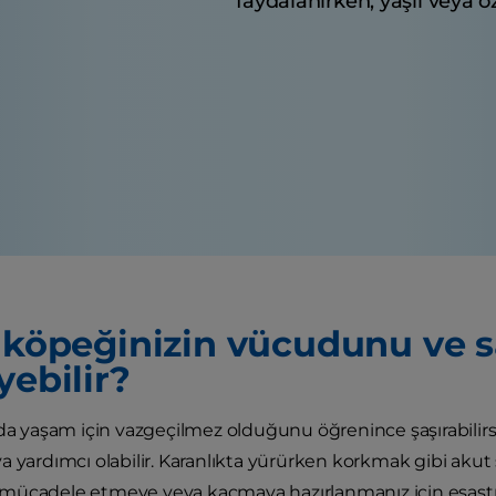
faydalanırken, yaşlı veya ö
, köpeğinizin vücudunu ve sa
yebilir?
nda yaşam için vazgeçilmez olduğunu öğrenince şaşırabilirsi
 yardımcı olabilir. Karanlıkta yürürken korkmak gibi akut s
ücadele etmeye veya kaçmaya hazırlanmanız için esastır