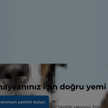
 hayvanınız için doğru yemi
vanınızın yemini bulun
epimiz giderek daha meşgul hayatlar yaşıyoruz. İnsanlar