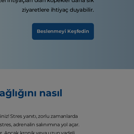
zel ihtiyaçları olan köpekler daha sık
ziyaretlere ihtiyaç duyabilir.
Beslenmeyi Keşfedin
ğlığını nasıl
niz! Stres yanıtı, zorlu zamanlarda
tres, adrenalin salınımına yol açar.
. Ancak kronik veya uzun vadeli