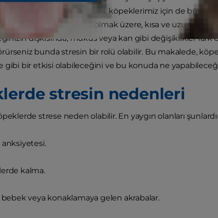
fazla kullanılıyor ancak stres, köpeklerimiz için de büyük bir 
temi bozuklukları da dahil olmak üzere, kısa ve uzun vaded
eğinizin dışkısında, mukus veya kan gibi değişiklikler fark e
ürseniz bunda stresin bir rolü olabilir. Bu makalede, köp
 gibi bir etkisi olabileceğini ve bu konuda ne yapabileceği
lerde stresin nedenleri
peklerde strese neden olabilir. En yaygın olanları şunlardır
 anksiyetesi.
lerde kalma.
r bebek veya konaklamaya gelen akrabalar.