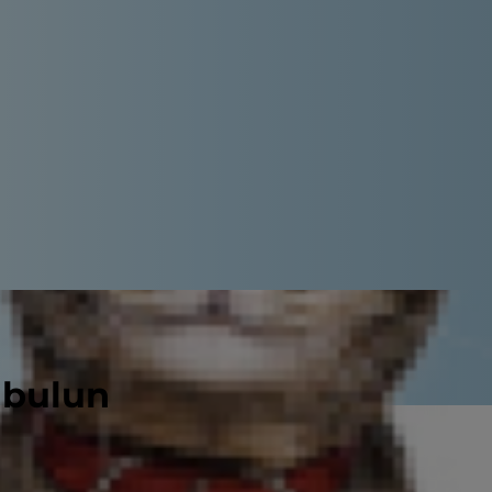
 bulun
 söz konusu olduğunda "stres"