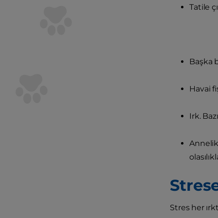
Tatile ç
Başka b
Havai fi
Irk. Baz
Annelik
olasılıkl
Strese
Stres her ırk