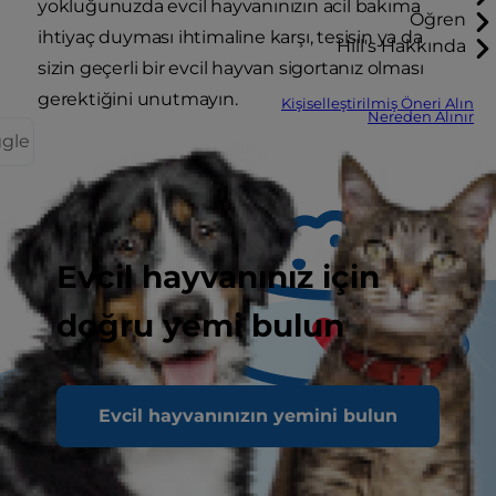
yokluğunuzda evcil hayvanınızın acil bakıma
Öğren
ihtiyaç duyması ihtimaline karşı, tesisin ya da
Hill's Hakkında
sizin geçerli bir evcil hayvan sigortanız olması
gerektiğini unutmayın.
Kişiselleştirilmiş Öneri Alın
Nereden Alınır
ggle
Evcil hayvanınız için
doğru yemi bulun
Evcil hayvanınızın yemini bulun