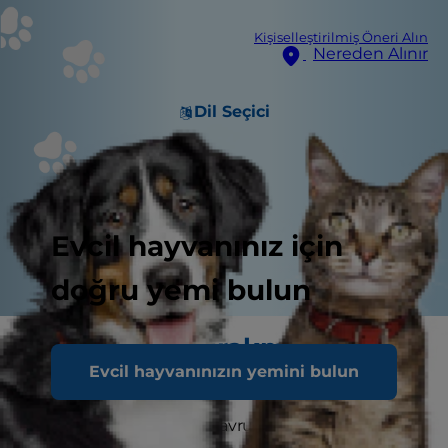
Kişiselleştirilmiş Öneri Alın
Nereden Alınır
Dil Seçici
Evcil hayvanınız için
doğru yemi bulun
Evde yalnız bırakmak bir
Evcil hayvanınızın yemini bulun
seçenek değildir
Süresi ne olursa olsun, yavru köpeğinizi
asla
tek