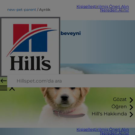
Kişiselleştirilmiş Öneri Alın
new-pet-parent
Ayrılık
Nereden Alınır
Ayrılık
Yeni Evcil Hayvan Ebeveyni
Personel Yazarı
|
Ağustos 22, 2015
Gözat
Öğren
Hill's Hakkında
Kişiselleştirilmiş Öneri Alın
Nereden Alınır