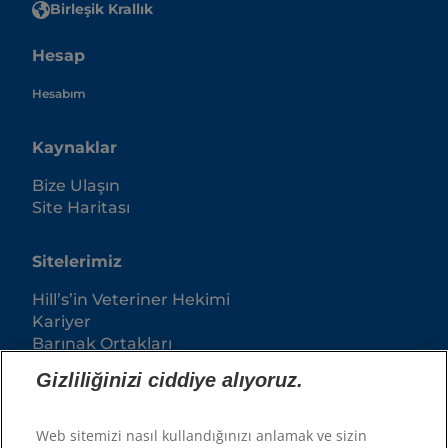
Birleşik Krallık
Hesap
Hesabım
Kaynaklar
Bize Ulaşın
Site Haritası
Sitelerimiz
Hill’s’in Veteriner Hekimi
Kariyer
Barınak Ortakları
Gizliliğinizi ciddiye alıyoruz.
Web sitemizi nasıl kullandığınızı anlamak ve sizin