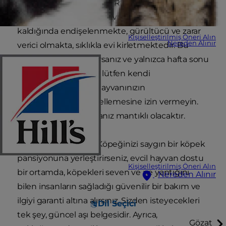
başına bırakmamalısınız. RSPCA'ya göre, bir
milyondan fazla köpek evde tek başına
kaldığında endişelenmekte, gürültücü ve zarar
Kişiselleştirilmiş Öneri Alın
Nereden Alınır
verici olmakta, sıklıkla evi kirletmektedir. Bu
nedenle tatile gidiyorsanız ve yalnızca hafta sonu
için dahi gidiyorsanız, lütfen kendi
hazırlıklarınızın evcil hayvanınızın
gereksinimlerini engellemesine izin vermeyin.
Önceden plan yapmanız mantıklı olacaktır.
Köpek pansiyonları:
Köpeğinizi saygın bir köpek
pansiyonuna yerleştirirseniz, evcil hayvan dostu
Kişiselleştirilmiş Öneri Alın
bir ortamda, köpekleri seven ve ne yaptığını
Nereden Alınır
bilen insanların sağladığı güvenilir bir bakım ve
ilgiyi garanti altına alırsınız. Sizden isteyecekleri
Dil Seçici
tek şey, güncel aşı belgesidir. Ayrıca,
Gözat