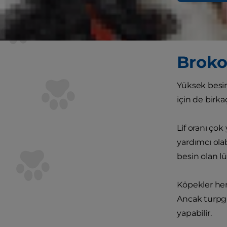
Kısaca yanıtl
açısından ba
gereken birk
Brokol
Yüksek besin
için de birkaç
Lif oranı çok
yardımcı olab
besin olan lü
Köpekler hem 
Ancak turpgi
yapabilir.