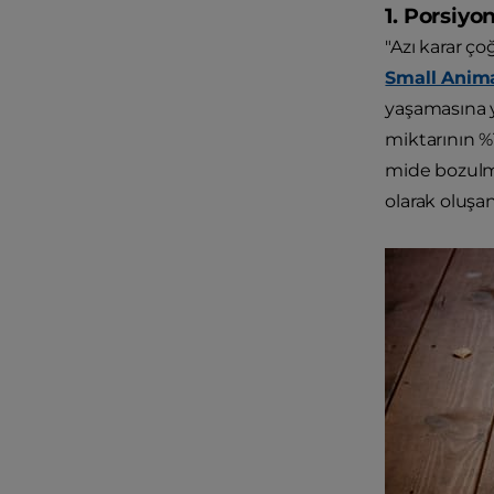
1. Porsiyo
"Azı karar ç
Small Anima
yaşamasına y
miktarının %1
mide bozulmas
olarak oluşan