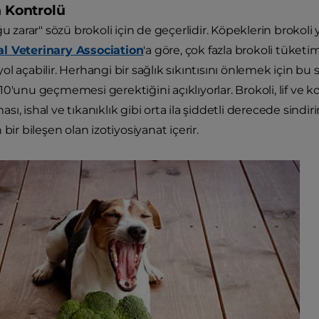
n Kontrolü
oğu zarar" sözü brokoli için de geçerlidir. Köpeklerin brok
l Veterinary Association
'a göre, çok fazla brokoli tüketi
ol açabilir. Herhangi bir sağlık sıkıntısını önlemek için b
0'unu geçmemesi gerektiğini açıklıyorlar. Brokoli, lif ve k
ı, ishal ve tıkanıklık gibi orta ila şiddetli derecede sindir
 bir bileşen olan izotiyosiyanat içerir.