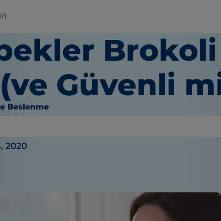
i?)
ekler Brokoli 
(ve Güvenli m
ve Beslenme
O'Brien
, 2020