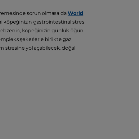
oli yemesinde sorun olmasa da
World
mi köpeğinizin gastrointestinal stres
u sebzenin, köpeğinizin günlük öğün
ompleks şekerlerle birlikte gaz,
im stresine yol açabilecek, doğal