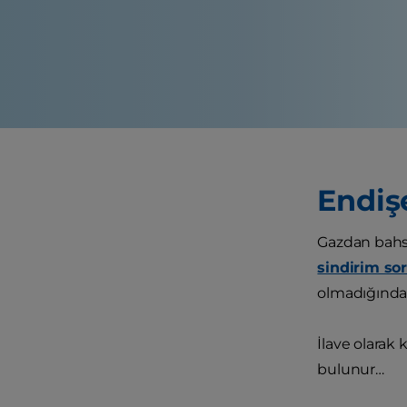
Endiş
Gazdan bahse
sindirim so
olmadığından
İlave olarak
bulunur…