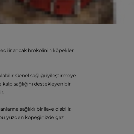
ve lezzetli bir yiyecektir. Sağlık
erirken göz önünde bulundurmanız
 edilir ancak brokolinin köpekler
abilir. Genel sağlığı iyileştirmeye
ve kalp sağlığını destekleyen bir
r.
rına sağlıklı bir ilave olabilir.
r, bu yüzden köpeğinizde gaz