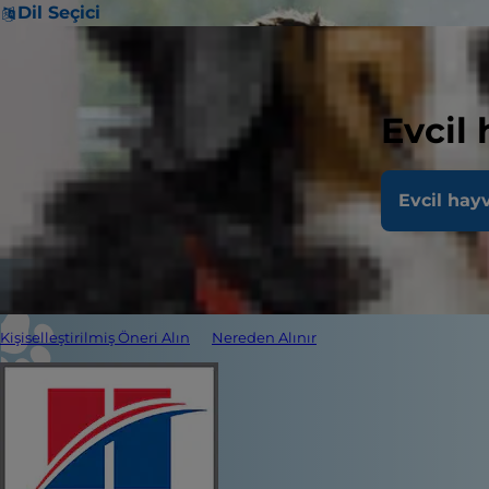
Dil Seçici
Evcil
Evcil hay
Kişiselleştirilmiş Öneri Alın
Nereden Alınır