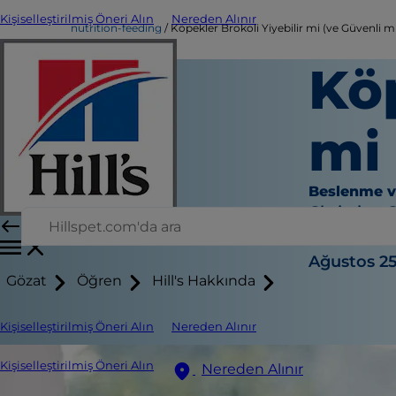
Kişiselleştirilmiş Öneri Alın
Nereden Alınır
nutrition-feeding
Köpekler Brokoli Yiyebilir mi (ve Güvenli m
Köp
mi 
Beslenme 
Christine 
|
Ağustos 25
Gözat
Öğren
Hill's Hakkında
Kişiselleştirilmiş Öneri Alın
Nereden Alınır
Kişiselleştirilmiş Öneri Alın
Nereden Alınır