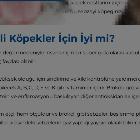
amak gerekirse evet. Brokoli, köpek dostlarımız için güvenli 
zı faydaları bile olabilir. Ancak bu sebzeyi köpeğinize v
aç nokta vardır.
i Köpekler İçin İyi mi?
 değeri nedeniyle insanlar için bir süper gıda olarak kabul
 faydası olabilir.
 yüksek olduğu için sindirime ve kilo kontrolüne yardımcı ol
ilecek A, B, C, D, E ve K gibi vitaminler içerir. Brokoli, göz 
tein ve enflamasyonu baskılayan diğer antioksidanları içeri
etçil hem otçuldur ve brokoli gibi sebzeler, beslenme planla
ller ailesindeki sebzelerin gaz yaptığı yaygın olarak bilini