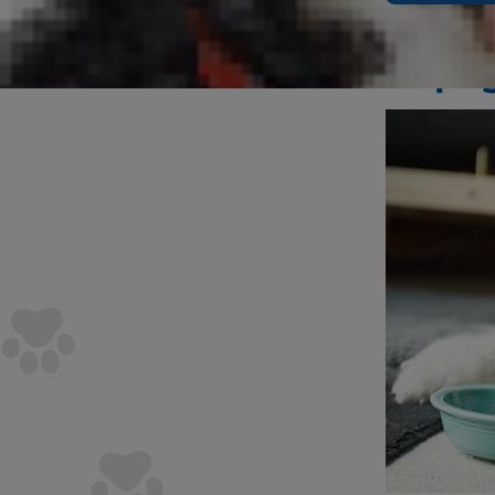
için neler y
Köpeğ