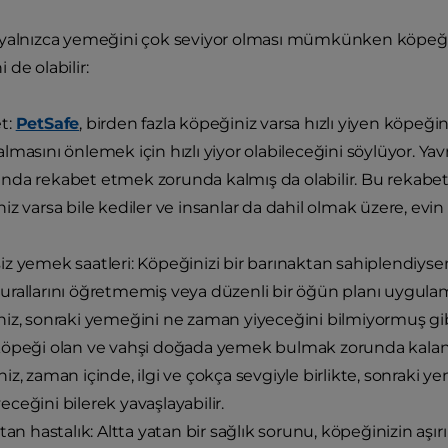
yalnızca yemeğini çok seviyor olması mümkünken köpeğini
de olabilir:
t:
PetSafe
, birden fazla köpeğiniz varsa hızlı yiyen köpeğ
lmasını önlemek için hızlı yiyor olabileceğini söylüyor. Y
da rekabet etmek zorunda kalmış da olabilir. Bu rekabet hi
iz varsa bile kediler ve insanlar da dahil olmak üzere, evin
z yemek saatleri: Köpeğinizi bir barınaktan sahiplendiys
rallarını öğretmemiş veya düzenli bir öğün planı uygulam
iz, sonraki yemeğini ne zaman yiyeceğini bilmiyormuş gib
öpeği olan ve vahşi doğada yemek bulmak zorunda kalan köp
iz, zaman içinde, ilgi ve çokça sevgiyle birlikte, sonraki
ceğini bilerek yavaşlayabilir.
atan hastalık: Altta yatan bir sağlık sorunu, köpeğinizin aş