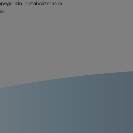
öpeğinizin metabolizmasını
ir.