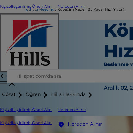
Kişiselleştirilmiş Öneri Alın
Nereden Alınır
nutrition-feeding
Köpeğim Neden Bu Kadar Hızlı Yiyor?
Kö
Hız
Beslenme 
Jean Mari
|
Aralık 02, 
Gözat
Öğren
Hill's Hakkında
Kişiselleştirilmiş Öneri Alın
Nereden Alınır
Kişiselleştirilmiş Öneri Alın
Nereden Alınır