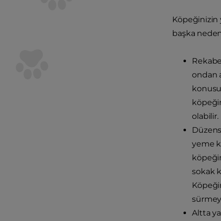
Köpeğinizin 
başka nedeni 
Rekabe
ondan a
konusun
köpeğin
olabilir.
Düzensi
yeme ku
köpeğin
sokak k
Köpeğin
sürmeye
Altta y