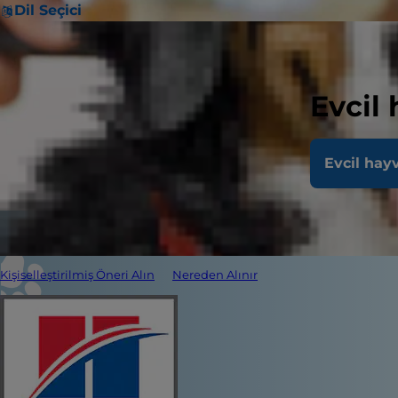
Dil Seçici
Evcil
Evcil hay
Kişiselleştirilmiş Öneri Alın
Nereden Alınır