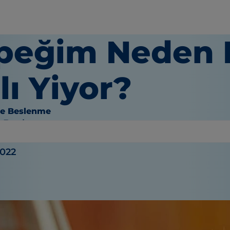
peğim Neden 
lı Yiyor?
ve Beslenme
e Bauhaus
2022