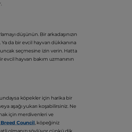
.
arlamayı düşünün. Bir arkadaşınızın
. Ya da bir evcil hayvan dükkanına
yuncak seçmesine izin verin. Hatta
 bir evcil hayvan bakım uzmanının
undaysa köpekler için harika bir
 veya aşağı yukarı koşabilirsiniz. Ne
ak için merdivenleri ve
Breed Council
, köpeğiniz
atli olmanızı söylüyor çünkü dik