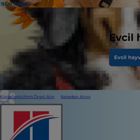
Dil Seçici
Evcil
Evcil hay
Kişiselleştirilmiş Öneri Alın
Nereden Alınır