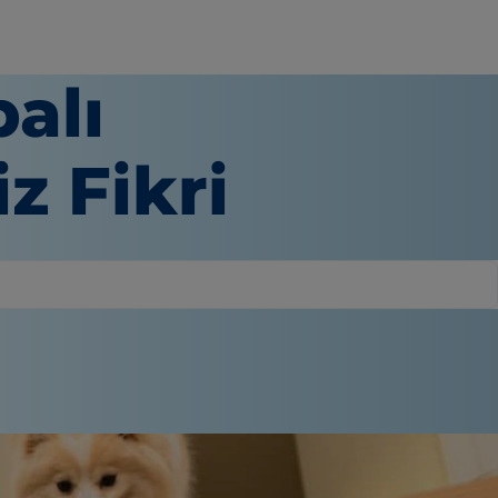
alı
z Fikri