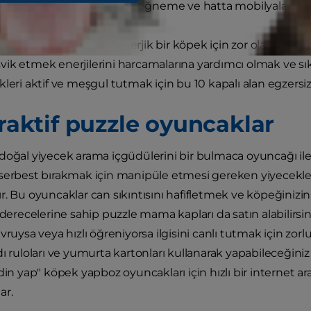
havlama, ayakkabılarınızı çiğneme ve hatta mobilyaları ta
 az zaman geçirmek enerjik bir köpek için zor olabilir anca
ik etmek enerjilerini harcamalarına yardımcı olmak ve sıkı
kleri aktif ve meşgul tutmak için bu 10 kapalı alan egzersiz
eraktif puzzle oyuncaklar
doğal yiyecek arama içgüdülerini bir bulmaca oyuncağı ile 
serbest bırakmak için manipüle etmesi gereken yiyecekleri
. Bu oyuncaklar can sıkıntısını hafifletmek ve köpeğinizin 
 derecelerine sahip puzzle mama kapları da satın alabilirsin
vruysa veya hızlı öğreniyorsa ilgisini canlı tutmak için zorluğ
dı ruloları ve yumurta kartonları kullanarak yapabileceğini
ndin yap" köpek yapboz oyuncakları için hızlı bir internet a
ar.