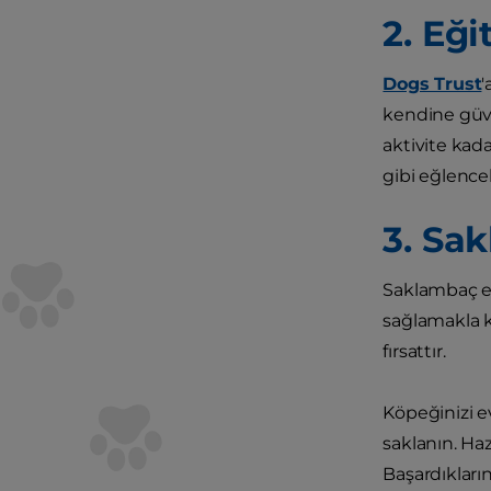
2. Eği
Dogs Trust
'
kendine güven
aktivite kada
gibi eğlence
3. Sa
Saklambaç en 
sağlamakla k
fırsattır.
Köpeğinizi e
saklanın. Haz
Başardıkların