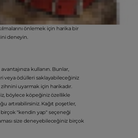
hrip etme. Tanıdık geldi mi?
k onları kapalı alanda egzersiz
lmalarını önlemek için harika bir
ini deneyin.
avantajınıza kullanın. Bunlar,
 veya ödülleri saklayabileceğiniz
zihnini uyarmak için harikadır.
iz, böylece köpeğiniz özellikle
u artırabilirsiniz. Kağıt poşetler,
z birçok "kendin yap" seçeneği
raması size deneyebileceğiniz birçok