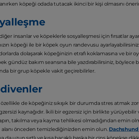
lanırken köpeği odada tutacak ikinci bir kişi olmasını önerir
syalleşme
iğer insanlar ve köpeklerle sosyalleşmesi için fırsatlar ay
ızın köpeği ile bir köpek oyun randevusu ayarlayabilirsiniz
idorlarda dolaşarak köpeğinizin etrafı koklamasına ve bir o
öpek gündüz bakım seansına bile yazdırabilirsiniz, böylece
nda bir grup köpekle vakit geçirebilirler.
rdivenler
 özellikle de köpeğiniz sıkışık bir durumda stres atmak zor
zersizi kaynağıdır. İkili bir egzersiz için birlikte yürüyebilir
apın, takılma veya kayma tehlikesi olmadığından emin olm
 alanı önceden temizlediğinizden emin olun.
Dachshund 
 da uzun sırtlı ve kısa bacaklı başka bir cins köpekse dikk