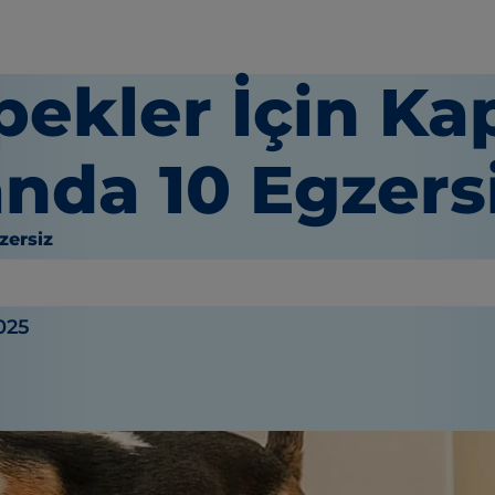
ekler İçin Kap
nda 10 Egzersi
zersiz
025