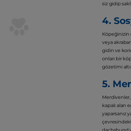
siz gidip sak
4. So
Köpeğinizin d
veya akraban
gidin ve kor
onları bir k
gözetimi altı
5. Me
Merdivenler,
kapalı alan eg
yaparsanız y
çevresindeki
dachshund ya