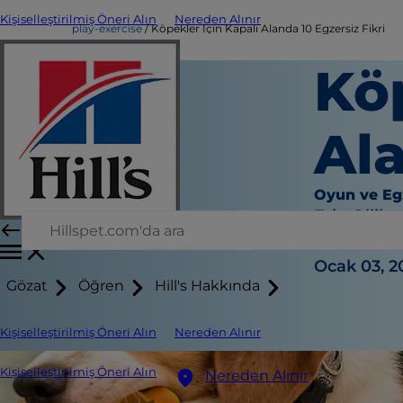
Kişiselleştirilmiş Öneri Alın
Nereden Alınır
play-exercise
Köpekler İçin Kapalı Alanda 10 Egzersiz Fikri
Köp
Ala
Oyun ve Eg
Erin Ollila
|
Ocak 03, 2
Gözat
Öğren
Hill's Hakkında
Kişiselleştirilmiş Öneri Alın
Nereden Alınır
Kişiselleştirilmiş Öneri Alın
Nereden Alınır