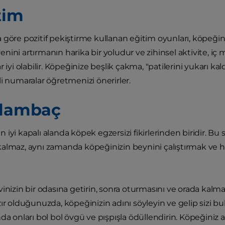
tim
a göre pozitif pekiştirme kullanan eğitim oyunları, köpeğ
ini artırmanın harika bir yoludur ve zihinsel aktivite, iç 
r iyi olabilir. Köpeğinize beşlik çakma, "patilerini yukarı k
li numaralar öğretmenizi önerirler.
klambaç
iyi kapalı alanda köpek egzersizi fikirlerinden biridir. Bu
almaz, aynı zamanda köpeğinizin beynini çalıştırmak ve h
vinizin bir odasına getirin, sonra oturmasını ve orada kalma
ır olduğunuzda, köpeğinizin adını söyleyin ve gelip sizi bu
da onları bol bol övgü ve pışpışla ödüllendirin. Köpeğiniz aş