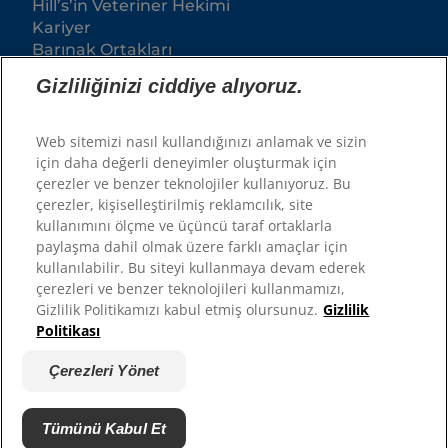
Hill’s’in Veteriner Hekimi
Kariyer
Barınak Ortakları
Gizliliğinizi ciddiye alıyoruz.
Web sitemizi nasıl kullandığınızı anlamak ve sizin
için daha değerli deneyimler oluşturmak için
çerezler ve benzer teknolojiler kullanıyoruz. Bu
çerezler, kişiselleştirilmiş reklamcılık, site
kullanımını ölçme ve üçüncü taraf ortaklarla
paylaşma dahil olmak üzere farklı amaçlar için
© 2025 Hill's Pet Nutrition, Inc.
kullanılabilir. Bu siteyi kullanmaya devam ederek
çerezleri ve benzer teknolojileri kullanmamızı,
Tüm hakları saklıdır.
Gizlilik Politikamızı kabul etmiş olursunuz.
Gizlilik
Burada kullanıldığı şekliyle, tescilli ticari marka
Politikası
durumu yalnızca ABD için geçerlidir; diğer
coğrafyalardaki tescil durumu farklılık gösterebilir.
Bu siteyi kullanımınız şartlarımıza tabidir.
Çerezleri Yönet
Şartlar ve Koşullar
Hukuki Statü
Yasal & Gizlilik Politikası
Çerezleri Yönet
Tümünü Kabul Et