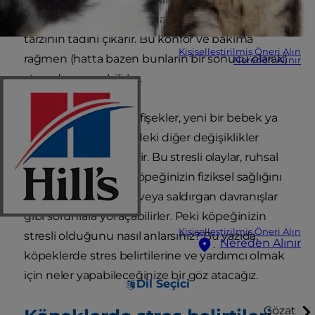
bolca sevgi ile tamamlanan "şımarık" bir yaşam
tarzının tadını çıkarır. Bu konfor ve bakıma
Kişiselleştirilmiş Öneri Alın
rağmen (hatta bazen bunların bir sonucu olarak)
Nereden Alınır
stres de yaşayabilirler.
Gök gürültüsü, havai fişekler, yeni bir bebek ya
da rutindeki veya evdeki diğer değişiklikler
köpeğinizi etkileyebilir. Bu stresli olaylar, ruhsal
sıkıntının ötesinde, köpeğinizin fiziksel sağlığını
da etkileyebilir. Yıkıcı veya saldırgan davranışlar
gibi sorunlara yol açabilirler. Peki köpeğinizin
Kişiselleştirilmiş Öneri Alın
stresli olduğunu nasıl anlarsınız? Bu yazıda,
Nereden Alınır
köpeklerde stres belirtilerine ve yardımcı olmak
için neler yapabileceğinize bir göz atacağız.
Dil Seçici
Gözat