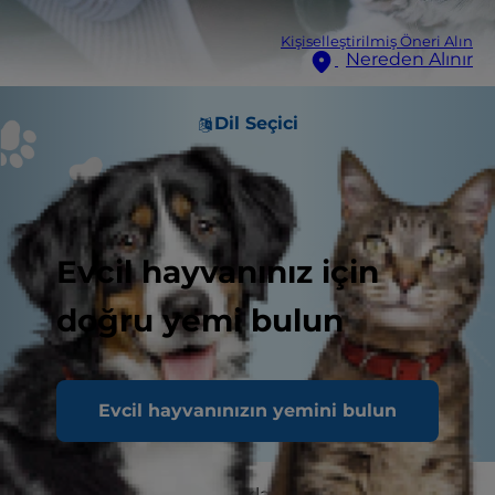
Kişiselleştirilmiş Öneri Alın
Nereden Alınır
Dil Seçici
Evcil hayvanınız için
doğru yemi bulun
Evcil hayvanınızın yemini bulun
Birçok köpek pelüş yataklar, lezzetli ödüller ve