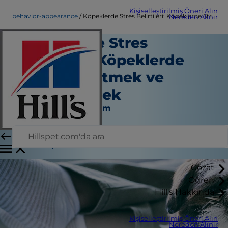
Kişiselleştirilmiş Öneri Alın
behavior-appearance
Köpeklerde Stres Belirtileri: Köpeklerde Stresi Yönetmek ve Tedavi Etmek
Nereden Alınır
Köpeklerde Stres
Belirtileri: Köpeklerde
Stresi Yönetmek ve
Tedavi Etmek
Davranış ve Görünüm
Personel Yazarı
|
Aralık 16, 2024
Gözat
Öğren
Hill's Hakkında
Kişiselleştirilmiş Öneri Alın
Nereden Alınır