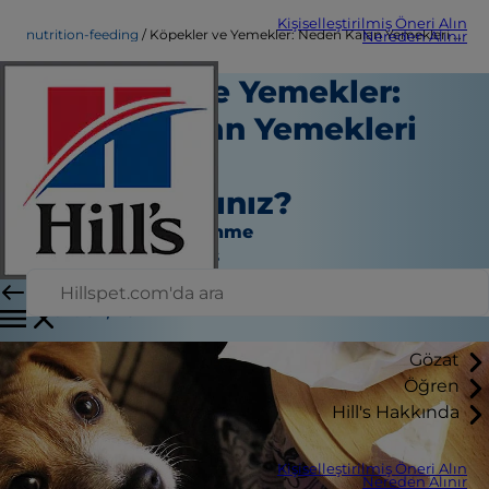
Kişiselleştirilmiş Öneri Alın
nutrition-feeding
Köpekler ve Yemekler: Neden Kalan Yemekleri Vermekten Kaçınmalısınız?
Nereden Alınır
Köpekler ve Yemekler:
Neden Kalan Yemekleri
Vermekten
Kaçınmalısınız?
Beslenme ve Beslenme
Jean Marie Bauhaus
|
Mart 02, 2022
Gözat
Öğren
Hill's Hakkında
Kişiselleştirilmiş Öneri Alın
Nereden Alınır