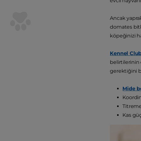
evcil hayvanı
Ancak yaprakl
domates bitki
köpeğinizi h
Kennel Clu
belirtilerin
gerektiğini be
Mide b
Koordin
Titreme
Kas gü