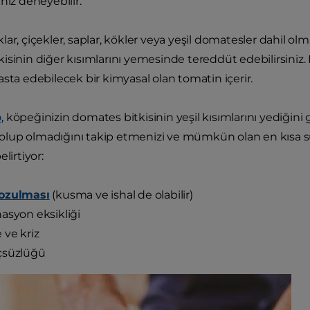
nız deneyebilir.
ar, çiçekler, saplar, kökler veya yeşil domatesler dahil ol
sinin diğer kısımlarını yemesinde tereddüt edebilirsiniz. B
asta edebilecek bir kimyasal olan tomatin içerir.
b
, köpeğinizin domates bitkisinin yeşil kısımlarını yediğin
in olup olmadığını takip etmenizi ve mümkün olan en kısa s
lirtiyor:
ozulması
(kusma ve ishal de olabilir)
asyon eksikliği
 ve kriz
çsüzlüğü