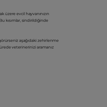
mak üzere evcil hayvanınızın
u kısımlar, sindirildiğinde
i görürseniz aşağıdaki zehirlenme
ürede veterinerinizi aramanız