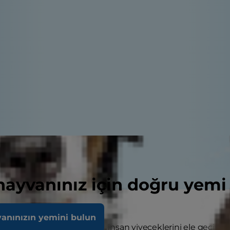
 hayvanınız için doğru yemi
vanınızın yemini bulun
peğiniz, siz vermeden bazı insan yiyeceklerini ele geçirdi.