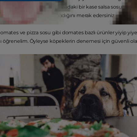
 dilimini kaptıysa veya sehpadaki bir kase salsa sosunu 
sinin güvenli olup olmadığını merak edersiniz.
omates ve pizza sosu gibi domates bazlı ürünler yiyip yi
 öğrenelim. Öyleyse köpeklerin denemesi için güvenli ol