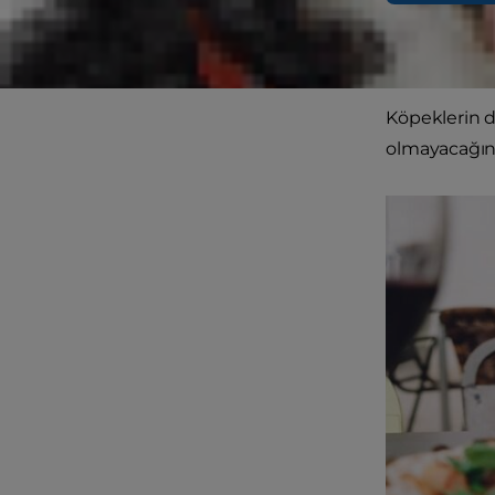
pizzanın son
domates yeme
Köpeklerin d
olmayacağını