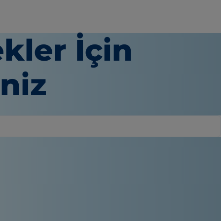
ler İçin
niz