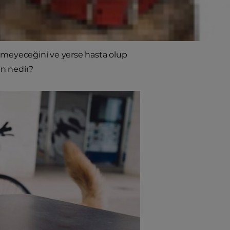
yediyse muhtemelen köpeğinizin
yemeyeceğini ve yerse hasta olup
an nedir?