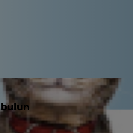
 bulun
 Köpeğiniz fırının yanında duran