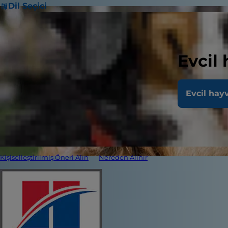
Dil Seçici
Evcil
Evcil hay
Kişiselleştirilmiş Öneri Alın
Nereden Alınır