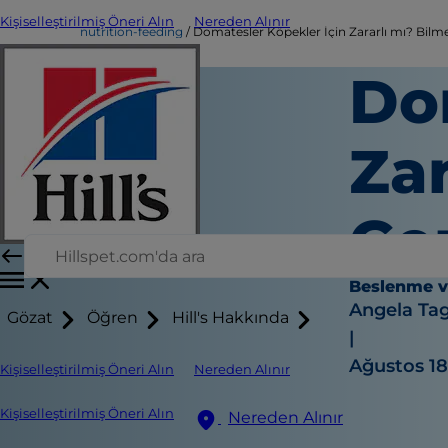
Kişiselleştirilmiş Öneri Alın
Nereden Alınır
nutrition-feeding
Domatesler Köpekler İçin Zararlı mı? Bilm
Do
Zar
Ge
Beslenme 
Angela Ta
Gözat
Öğren
Hill's Hakkında
|
Ağustos 18
Kişiselleştirilmiş Öneri Alın
Nereden Alınır
Kişiselleştirilmiş Öneri Alın
Nereden Alınır