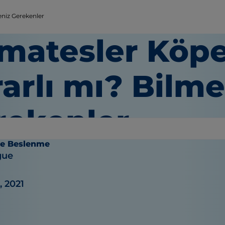
eniz Gerekenler
matesler Köpek
arlı mı? Bilme
rekenler
ve Beslenme
gue
, 2021