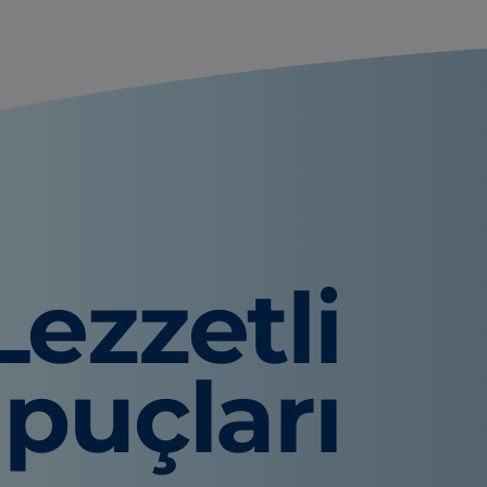
Lezzetli
İpuçları