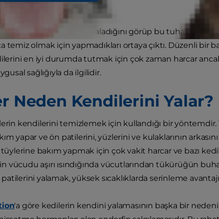
n kendiniz ve vücudunu yaladığını görüp bu tuhaf davranı
a temiz olmak için yapmadıkları ortaya çıktı. Düzenli bir 
dilerini en iyi durumda tutmak için çok zaman harcar anca
ygusal sağlığıyla da ilgilidir.
er Neden Kendilerini Yalar?
lerin kendilerini temizlemek için kullandığı bir yöntem
ım yapar ve ön patilerini, yüzlerini ve kulaklarının arkasın
r tüylerine bakım yapmak için çok vakit harcar ve bazı ke
lerin vücudu aşırı ısındığında vücutlarından tükürüğün bu
atilerini yalamak, yüksek sıcaklıklarda serinleme avantajı 
tion
'a göre kedilerin kendini yalamasının başka bir nede