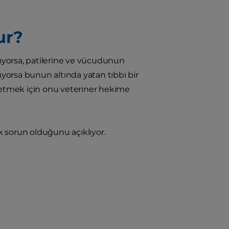
ur?
ıyorsa, patilerine ve vücudunun
uyorsa bunun altında yatan tıbbi bir
i etmek için onu veteriner hekime
jik sorun olduğunu açıklıyor.