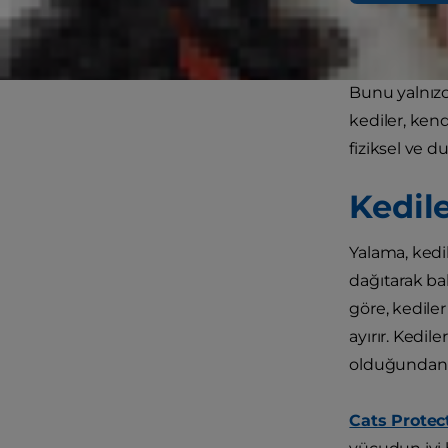
Hiç kedinizi
Bunu yalnızc
kediler, ken
fiziksel ve du
Kedil
Yalama, kedi
dağıtarak bak
göre, kedile
ayırır. Kedi
olduğundan p
Cats Protec