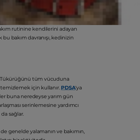
şın nedenini merak ettiniz mi?
bakım rutinine kendilerini adayan
k bu bakım davranışı, kedinizin
dir. Tükürüğünü tüm vücuduna
ı temizlemek için kullanır.
PDSA
'ya
diler buna neredeyse yarım gün
harlaşması serinlemesine yardımcı
da sağlar.
ni de genelde yalamanın ve bakımın,