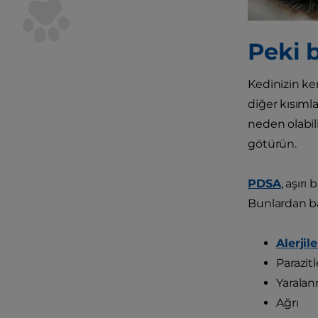
Peki 
Kedinizin ke
diğer kısımla
neden olabil
götürün.
PDSA
, aşırı
Bunlardan baz
Alerjile
Parazitl
Yaralan
Ağrı