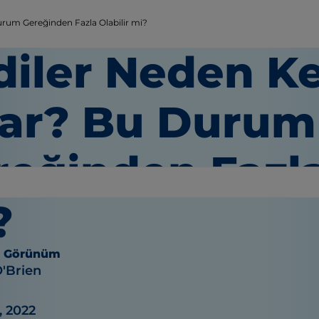
urum Gereğinden Fazla Olabilir mi?
diler Neden Ke
lar? Bu Durum
eğinden Fazla
?
e Görünüm
O'Brien
, 2022