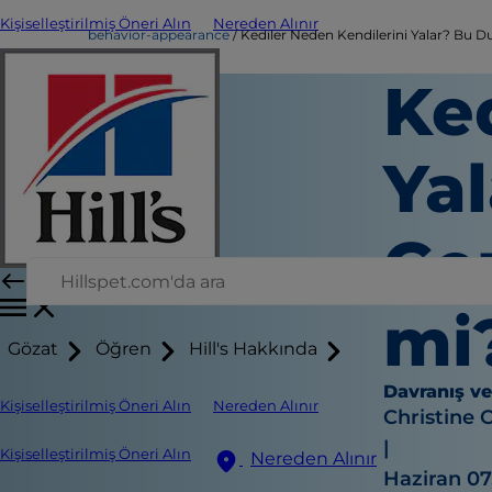
Kişiselleştirilmiş Öneri Alın
Nereden Alınır
behavior-appearance
Kediler Neden Kendilerini Yalar? Bu D
Ke
Ya
Ger
mi
Gözat
Öğren
Hill's Hakkında
Davranış v
Kişiselleştirilmiş Öneri Alın
Nereden Alınır
Christine 
|
Kişiselleştirilmiş Öneri Alın
Nereden Alınır
Haziran 07