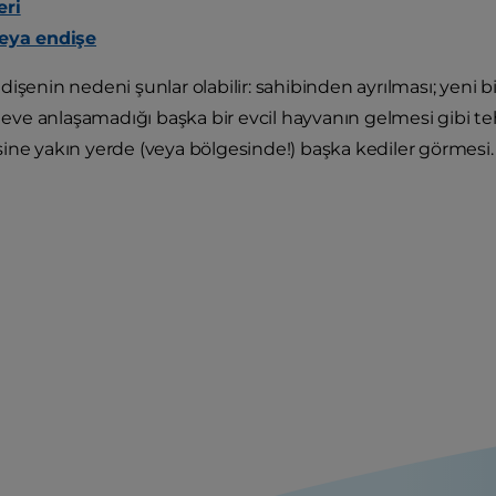
eri
veya endişe
işenin nedeni şunlar olabilir: sahibinden ayrılması; yeni b
; eve anlaşamadığı başka bir evcil hayvanın gelmesi gibi te
ine yakın yerde (veya bölgesinde!) başka kediler görmesi.