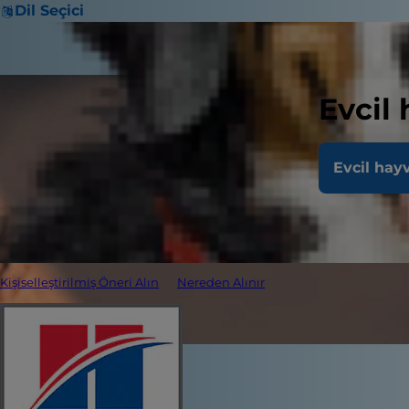
Dil Seçici
Evcil
Evcil hay
Kişiselleştirilmiş Öneri Alın
Nereden Alınır