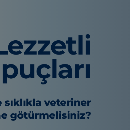
Lezzetli
İpuçları
 sıklıkla veteriner
e götürmelisiniz?