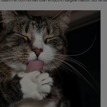
issetme hormonları olan endorfin salgılamasıdır. Bu rahatlat