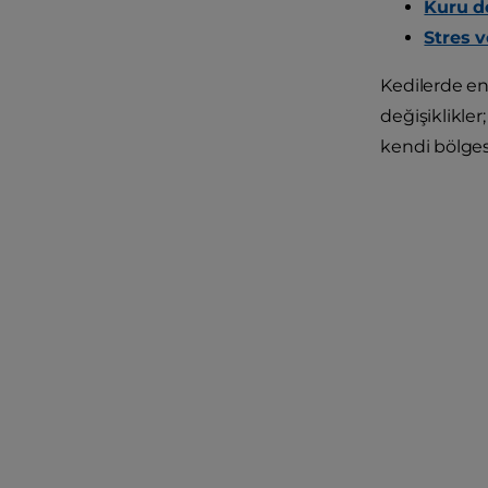
Kuru d
Stres 
Kedilerde end
değişiklikler
kendi bölges