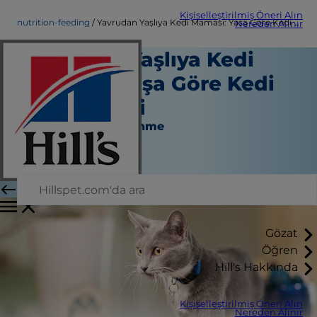
Kişiselleştirilmiş Öneri Alın
nutrition-feeding
Yavrudan Yaşlıya Kedi Maması: Yaşa Göre Kedi Beslenmesi
Nereden Alınır
Yavrudan Yaşlıya Kedi
Maması: Yaşa Göre Kedi
Beslenmesi
Beslenme ve Beslenme
Christine O'Brien
|
Şubat 27, 2025
Gözat
Öğren
Hill's Hakkında
Kişiselleştirilmiş Öneri Alın
Nereden Alınır