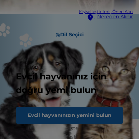
Kişiselleştirilmiş Öneri Alın
Nereden Alınır
Dil Seçici
Evcil hayvanınız için
doğru yemi bulun
Evcil hayvanınızın yemini bulun
İster yavru kedi maması ister yaşlı kedi maması
arıyor olun, kediniz için en iyi mamayı seçerken