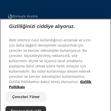
Birleşik Krallık
Gizliliğinizi ciddiye alıyoruz.
Hesap
Hesabım
Web sitemizi nasıl kullandığınızı anlamak ve sizin
için daha değerli deneyimler oluşturmak için
çerezler ve benzer teknolojiler kullanıyoruz. Bu
Kaynaklar
çerezler, kişiselleştirilmiş reklamcılık, site
Bize Ulaşın
kullanımını ölçme ve üçüncü taraf ortaklarla
Site Haritası
paylaşma dahil olmak üzere farklı amaçlar için
kullanılabilir. Bu siteyi kullanmaya devam ederek
çerezleri ve benzer teknolojileri kullanmamızı,
Sitelerimiz
Gizlilik Politikamızı kabul etmiş olursunuz.
Gizlilik
Politikası
Hill’s’in Veteriner Hekimi
Kariyer
Çerezleri Yönet
Barınak Ortakları