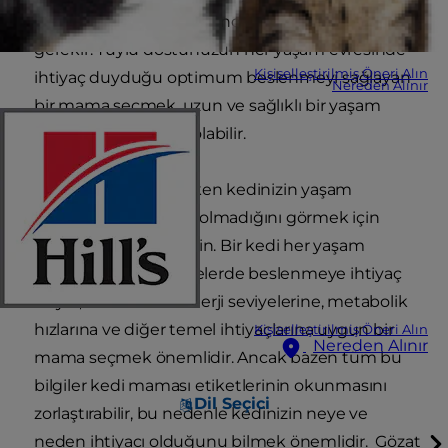
kedinizin yaşını göz önünde bulundurmanız
gerekir. Tüylü dostunuzun her yaşam evresinde
Kişiselleştirilmiş Öneri Alın
ihtiyaç duyduğu optimum beslenmeyi sağlayan
Nereden Alınır
bir mama seçmek, uzun ve sağlıklı bir yaşam
sürmesine yardımcı olabilir.
Bir kedi maması ararken kedinizin yaşam
evresine uygun olup olmadığını görmek için
ambalajını kontrol edin. Bir kedi her yaşam
evresinde farklı seviyelerde beslenmeye ihtiyaç
duyar, bu nedenle enerji seviyelerine, metabolik
hızlarına ve diğer temel ihtiyaçlarına uygun bir
Kişiselleştirilmiş Öneri Alın
Nereden Alınır
mama seçmek önemlidir. Ancak bazen tüm bu
bilgiler kedi maması etiketlerinin okunmasını
Dil Seçici
zorlaştırabilir, bu nedenle kedinizin neye ve
neden ihtiyacı olduğunu bilmek önemlidir.
Gözat