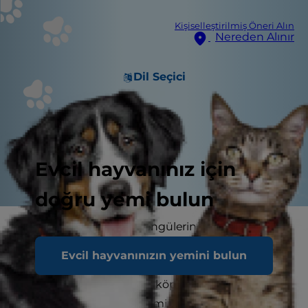
Kişiselleştirilmiş Öneri Alın
Nereden Alınır
Dil Seçici
Evcil hayvanınız için
doğru yemi bulun
Dişi köpekler, üreme döngülerinin doğurganlık
aşamasına geldiklerinde "kızgınlık" dönemine
Evcil hayvanınızın yemini bulun
girmektedir. Kızgınlık dönemi ortalama olarak 3
hafta sürmektedir ve bir köpek çoğunlukla 6 ila
8 ayda bir kızgınlık dönemine girecektir.