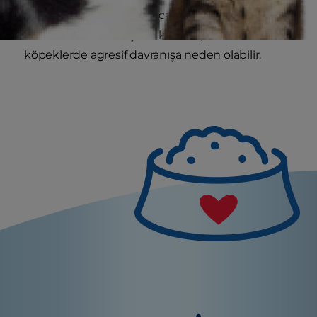
kontrol edebilecektir; ancak kızgınlık
dönemindeki bir dişinin kokusu, bazı
köpeklerde agresif davranışa neden olabilir.