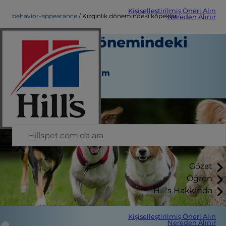
Kişiselleştirilmiş Öneri Alın
behavior-appearance
Kızgınlık dönemindeki köpekler
Nereden Alınır
Kızgınlık dönemindeki
köpekler
Davranış ve Görünüm
Personel Yazarı
Gözat
Öğren
Hill's Hakkında
Kişiselleştirilmiş Öneri Alın
Nereden Alınır