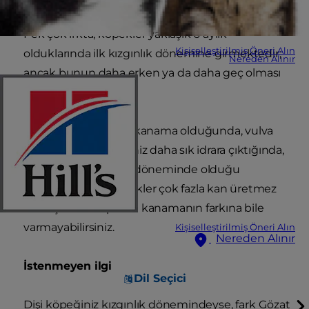
Pek çok ırkta, köpekler yaklaşık 6 aylık
Kişiselleştirilmiş Öneri Alın
olduklarında ilk kızgınlık dönemine girmektedir;
Nereden Alınır
ancak bunun daha erken ya da daha geç olması
da mümkündür.
Vajinadan bir miktar kanama olduğunda, vulva
şiştiğinde ve köpeğiniz daha sık idrara çıktığında,
çoğunlukla kızgınlık döneminde olduğu
anlaşılabilir. Dişi kopekler çok fazla kan üretmez
ve küçük bir köpekte kanamanın farkına bile
varmayabilirsiniz.
Kişiselleştirilmiş Öneri Alın
Nereden Alınır
İstenmeyen ilgi
Dil Seçici
Dişi köpeğiniz kızgınlık dönemindeyse, fark
Gözat