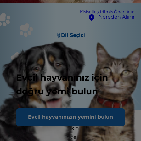
Kişiselleştirilmiş Öneri Alın
Nereden Alınır
Dil Seçici
Evcil hayvanınız için
doğru yemi bulun
Evcil hayvanınızın yemini bulun
Özellikle daha iyi hissetmek için ilaç içmeniz
gerektiğinde hasta olmak hiç eğlenceli değildir.
Bu, tüylü dostlarınız için de geçerli. Hastalık veya