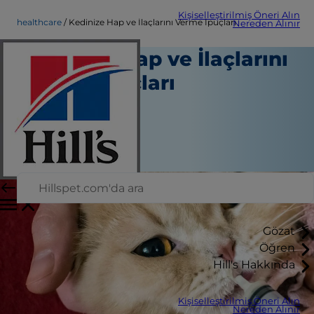
Kişiselleştirilmiş Öneri Alın
healthcare
Kedinize Hap ve İlaçlarını Verme İpuçları
Nereden Alınır
Kedinize Hap ve İlaçlarını
Verme İpuçları
Sağlık hizmeti
Christine O'Brien
|
Eylül 02, 2022
Gözat
Öğren
Hill's Hakkında
Kişiselleştirilmiş Öneri Alın
Nereden Alınır