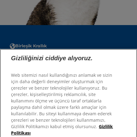
Birleşik Krallık
Gizliliğinizi ciddiye alıyoruz.
Hesap
Hesabım
Web sitemizi nasıl kullandığınızı anlamak ve sizin
için daha değerli deneyimler oluşturmak için
çerezler ve benzer teknolojiler kullanıyoruz. Bu
Kaynaklar
çerezler, kişiselleştirilmiş reklamcılık, site
Bize Ulaşın
kullanımını ölçme ve üçüncü taraf ortaklarla
Site Haritası
paylaşma dahil olmak üzere farklı amaçlar için
kullanılabilir. Bu siteyi kullanmaya devam ederek
çerezleri ve benzer teknolojileri kullanmamızı,
Sitelerimiz
Gizlilik Politikamızı kabul etmiş olursunuz.
Gizlilik
Politikası
Hill’s’in Veteriner Hekimi