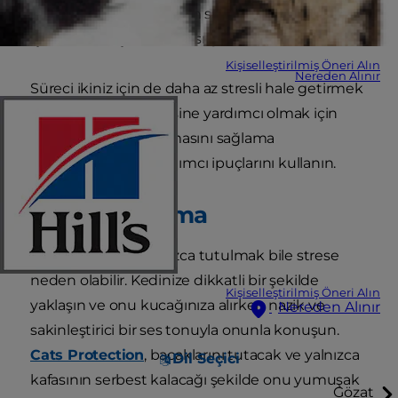
alerji nedeniyle, kedilerin sağlıklarını iyileştirmek
için bazen ilaç kullanması gerekir.
Kişiselleştirilmiş Öneri Alın
Nereden Alınır
Süreci ikiniz için de daha az stresli hale getirmek
ve daha iyi hissetmesine yardımcı olmak için
kedinizin hapını yutmasını sağlama
konusundaki bu yardımcı ipuçlarını kullanın.
Kedinizi Tutma
Bazı kediler için yalnızca tutulmak bile strese
neden olabilir. Kedinize dikkatli bir şekilde
Kişiselleştirilmiş Öneri Alın
yaklaşın ve onu kucağınıza alırken nazik ve
Nereden Alınır
sakinleştirici bir ses tonuyla onunla konuşun.
Cats Protection
, bacaklarını tutacak ve yalnızca
Dil Seçici
kafasının serbest kalacağı şekilde onu yumuşak
Gözat